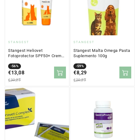
Fornitore:
Fornitore:
STANGEST
STANGEST
Stangest Heliovet
Stangest Malta Omega Pasta
Fotoprotector SPF50+ Crema
Suplemento 100g
50ml
Prezzo
Prezzo
-56%
Prezzo
Prezzo
-59%
in
€13,08
normale
in
€8,29
normale
saldo
saldo
€30,23
€20,23