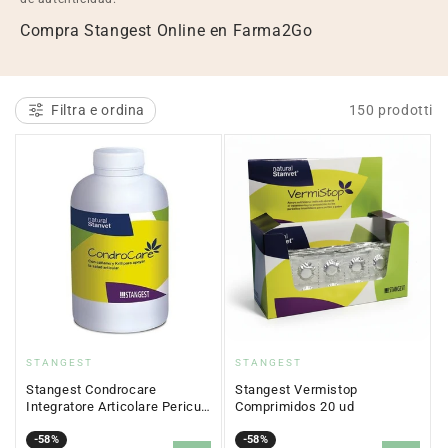
l
Compra Stangest Online en Farma2Go
e
z
Filtra e ordina
150 prodotti
i
o
n
e
:
Fornitore:
Fornitore:
STANGEST
STANGEST
Stangest Condrocare
Stangest Vermistop
Integratore Articolare Periculi
Comprimidos 20 ud
e Gatti 90 compresse
Prezzo
Prezzo
-58%
Prezzo
Prezzo
-58%