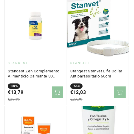
Fornitore:
Fornitore:
STANGEST
STANGEST
Stangest Zen Complemento
Stangest Stanvet Life Collar
Alimenticio Calmante 30
Antiparassitario 60cm
Comprimidos
Prezzo
Prezzo
-60%
Prezzo
Prezzo
-55%
in
€13,79
normale
in
€12,03
normale
saldo
saldo
€35,35
€27,30