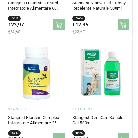
Stangest Histamin Control
Stangest Stanvet Life Spray
Integratore Alimentare 60
Repelente Naturale 500ml
compresse
Prezzo
Prezzo
-59%
Prezzo
Prezzo
-54%
in
€23,97
normale
in
€12,35
normale
saldo
saldo
€58,60
€27,10
Fornitore:
Fornitore:
STANGEST
STANGEST
Stangest Floravet Complex
Stangest DentiCan Soluble
Integratore Alimentare 25
Gel 500ml
compresse
Prezzo
Prezzo
-59%
Prezzo
Prezzo
-54%