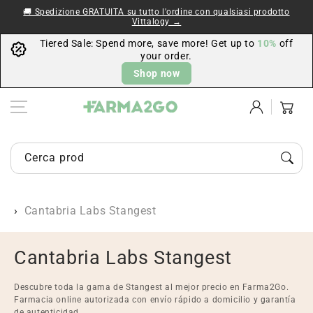
Vai al
🚚 Spedizione GRATUITA su tutto l'ordine con qualsiasi prodotto
contenuto
Vittalogy →
Tiered Sale: Spend more, save more! Get up to
10%
off
your order.
Shop now
Accedi
Carrello
Cerca prodotti di farmacia e parafarmacia...
Cantabria Labs Stangest
C
Cantabria Labs Stangest
o
Descubre toda la gama de Stangest al mejor precio en Farma2Go.
l
Farmacia online autorizada con envío rápido a domicilio y garantía
de autenticidad.