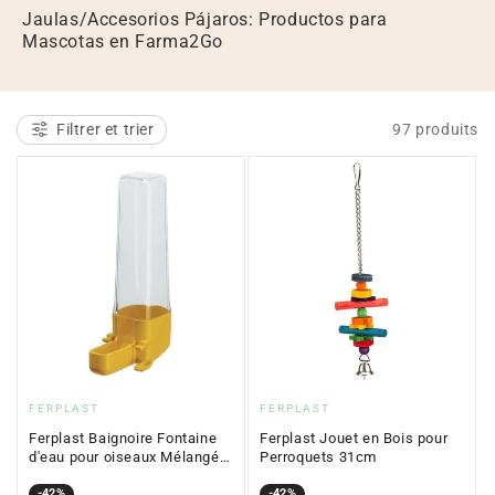
l
Jaulas/Accesorios Pájaros: Productos para
Mascotas en Farma2Go
e
c
t
Filtrer et trier
97 produits
i
o
n
:
Fournisseur
Fournisseur
FERPLAST
FERPLAST
:
:
Ferplast Baignoire Fontaine
Ferplast Jouet en Bois pour
d'eau pour oiseaux Mélangé
Perroquets 31cm
50ml
Prix
Prix
-42%
Prix
Prix
-42%