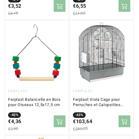
en
€3,52
régulier
en
€6,55
régulier
solde
solde
€6,15
€11,33
Fournisseur
Fournisseur
FERPLAST
FERPLAST
:
:
Ferplast Balancelle en Bois
Ferplast Viola Cage pour
pour Oiseaux 12,5x17,5 cm
Perruches et Calopsittes
59x33x80cm
Prix
Prix
-42%
Prix
Prix
-63%
en
€4,36
régulier
en
€103,64
régulier
solde
solde
€7,53
€282,20