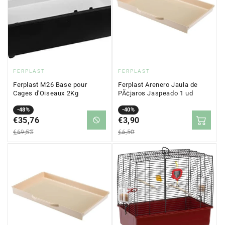
Fournisseur
Fournisseur
FERPLAST
FERPLAST
:
:
Ferplast M26 Base pour
Ferplast Arenero Jaula de
Cages d'Oiseaux 2Kg
PÃ¢jaros Jaspeado 1 ud
Prix
Prix
-48%
Prix
Prix
-40%
en
€35,76
régulier
en
€3,90
régulier
solde
solde
€69,53
€6,50