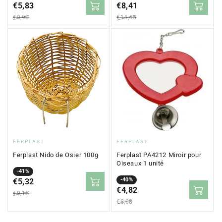
en
€5,83
régulier
en
€8,41
régulier
solde
solde
€9,90
€14,45
Fournisseur
Fournisseur
FERPLAST
FERPLAST
:
:
Ferplast Nido de Osier 100g
Ferplast PA4212 Miroir pour
Oiseaux 1 unité
Prix
Prix
-41%
Prix
Prix
-40%
en
€5,32
régulier
en
€4,82
régulier
solde
€9,15
solde
€8,08