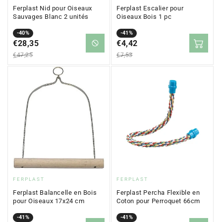
:
:
Ferplast Nid pour Oiseaux
Ferplast Escalier pour
Sauvages Blanc 2 unités
Oiseaux Bois 1 pc
Prix
Prix
-40%
Prix
Prix
-41%
en
€28,35
régulier
en
€4,42
régulier
solde
solde
€47,25
€7,53
Fournisseur
Fournisseur
FERPLAST
FERPLAST
:
:
Ferplast Balancelle en Bois
Ferplast Percha Flexible en
pour Oiseaux 17x24 cm
Coton pour Perroquet 66cm
Prix
Prix
-41%
Prix
Prix
-41%