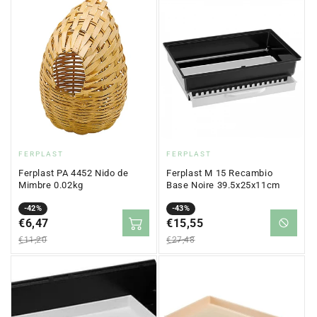
Fournisseur
Fournisseur
FERPLAST
FERPLAST
:
:
Ferplast PA 4452 Nido de
Ferplast M 15 Recambio
Mimbre 0.02kg
Base Noire 39.5x25x11cm
Prix
Prix
-42%
Prix
Prix
-43%
en
€6,47
régulier
en
€15,55
régulier
solde
solde
€11,20
€27,48