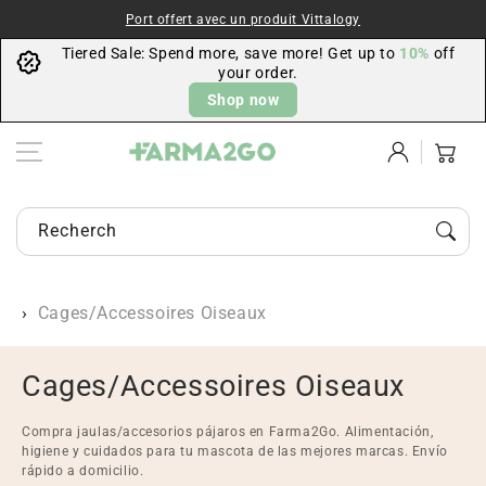
Aller au
Port offert avec un produit Vittalogy
contenu
Tiered Sale: Spend more, save more! Get up to
10%
off
your order.
Shop now
Se
Panier
connecter
Rechercher un produit...
Cages/Accessoires Oiseaux
C
Cages/Accessoires Oiseaux
o
Compra jaulas/accesorios pájaros en Farma2Go. Alimentación,
l
higiene y cuidados para tu mascota de las mejores marcas. Envío
rápido a domicilio.