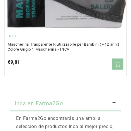
Fornitore:
INCA
Mascherina Trasparente Riutilizzabile per Bambini (7-12 anni)
Colore Grigio 1 Mascherina - INCA
Prezzo
€9,81
normale
Inca en Farma2Go
En Farma2Go encontrarás una amplia
selección de productos Inca al mejor precio,