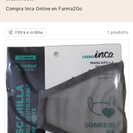
l
Compra Inca Online en Farma2Go
e
z
Filtra e ordina
1 prodotto
i
o
n
e
: