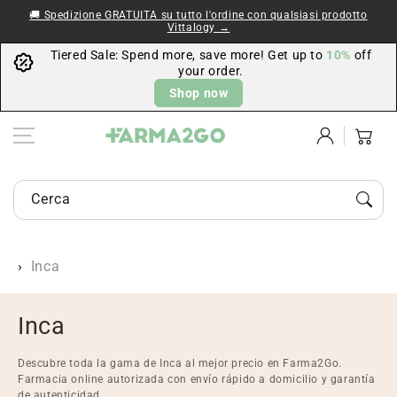
Vai al
🚚 Spedizione GRATUITA su tutto l'ordine con qualsiasi prodotto
contenuto
Vittalogy →
Tiered Sale: Spend more, save more! Get up to
10%
off
your order.
Shop now
Accedi
Carrello
Cerca prodotti di farmacia e parafarmacia...
Inca
C
Inca
o
Descubre toda la gama de Inca al mejor precio en Farma2Go.
l
Farmacia online autorizada con envío rápido a domicilio y garantía
de autenticidad.