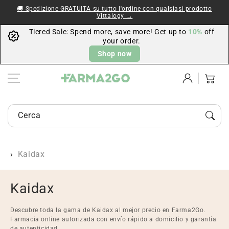
Vai al
🚚 Spedizione GRATUITA su tutto l'ordine con qualsiasi prodotto
contenuto
Vittalogy →
Tiered Sale: Spend more, save more! Get up to
10%
off
your order.
Shop now
Accedi
Carrello
Cerca prodotti di farmacia e parafarmacia...
Kaidax
C
Kaidax
o
Descubre toda la gama de Kaidax al mejor precio en Farma2Go.
l
Farmacia online autorizada con envío rápido a domicilio y garantía
de autenticidad.