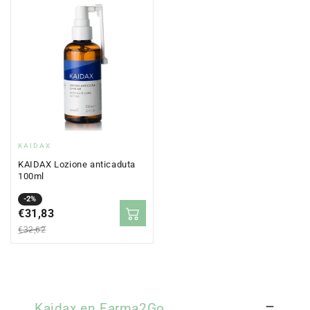
Fornitore:
KAIDAX
KAIDAX Lozione anticaduta
100ml
Prezzo
Prezzo
-2%
in
€31,83
normale
saldo
€32,62
Kaidax en Farma2Go