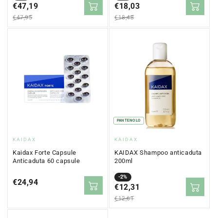
in
€47,19
normale
in
€18,03
normale
saldo
saldo
€47,95
€18,48
PANTENOLO
Fornitore:
Fornitore:
KAIDAX
KAIDAX
Kaidax Forte Capsule
KAIDAX Shampoo anticaduta
Anticaduta 60 capsule
200ml
Prezzo
Prezzo
-2%
Prezzo
€24,94
in
€12,31
normale
normale
saldo
€12,61