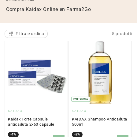
l
Compra Kaidax Online en Farma2Go
e
z
Filtra e ordina
5 prodotti
i
o
n
e
:
PANTENOLO
Fornitore:
Fornitore:
KAIDAX
KAIDAX
Kaidax Forte Capsule
KAIDAX Shampoo Anticaduta
anticaduta 2x60 capsule
500ml
Prezzo
Prezzo
-1%
Prezzo
Prezzo
-2%