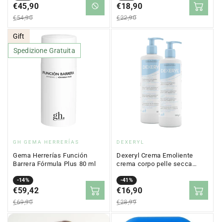
in
€45,90
normale
in
€18,90
normale
saldo
saldo
€54,90
€22,90
Gift
Spedizione Gratuita
Fornitore:
Fornitore:
GH GEMA HERRERÍAS
DEXERYL
Gema Herrerías Función
Dexeryl Crema Emoliente
Barrera Fórmula Plus 80 ml
crema corpo pelle secca
2x500 ml
Prezzo
Prezzo
-14%
Prezzo
Prezzo
-41%
in
€59,42
normale
in
€16,90
normale
saldo
saldo
€69,90
€28,99