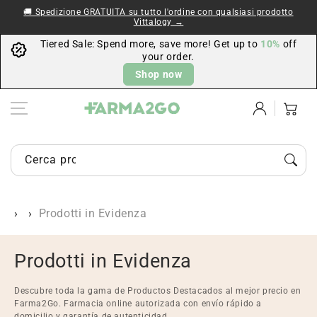
Vai al
🚚 Spedizione GRATUITA su tutto l'ordine con qualsiasi prodotto
contenuto
Vittalogy →
Tiered Sale: Spend more, save more! Get up to
10%
off
your order.
Shop now
Accedi
Carrello
Cerca prodotti di farmacia e parafarmacia...
Prodotti in Evidenza
C
Prodotti in Evidenza
o
Descubre toda la gama de Productos Destacados al mejor precio en
l
Farma2Go. Farmacia online autorizada con envío rápido a
domicilio y garantía de autenticidad.