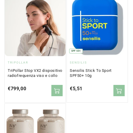
SPF 50+
Fornitore:
Fornitore:
TRIPOLLAR
SENSILIS
TriPollar Stop VX2 dispositivo
Sensilis Stick To Sport
radiofrequenza viso e collo
SPF50+ 10g
Prezzo
€799,00
Prezzo
€5,51
normale
normale