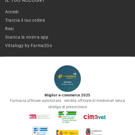
IL TUO ACCOUNT
Accedi
Traccia il tuo ordine
Resi
Scarica la nostra app
Vittalogy by Farma2Go
Miglior e-commerce 2025
Farmacia ufficiale autorizzata · vendita ufficiale di medicinali senza
obbligo di prescrizione