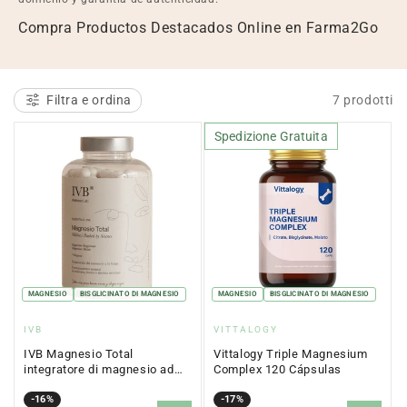
l
Compra Productos Destacados Online en Farma2Go
e
z
Filtra e ordina
7 prodotti
i
Spedizione Gratuita
o
n
e
:
MAGNESIO
BISGLICINATO DI MAGNESIO
MAGNESIO
BISGLICINATO DI MAGNESIO
Fornitore:
Fornitore:
IVB
VITTALOGY
IVB Magnesio Total
Vittalogy Triple Magnesium
integratore di magnesio ad
Complex 120 Cápsulas
alta biodisponibilità 180
capsule
Prezzo
Prezzo
-16%
Prezzo
Prezzo
-17%