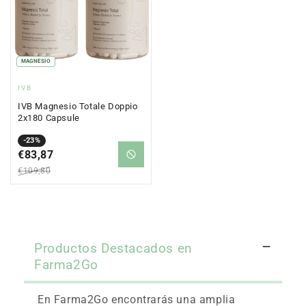
MAGNESIO
Fornitore:
IVB
IVB Magnesio Totale Doppio
2x180 Capsule
Prezzo
Prezzo
-23%
in
€83,87
normale
saldo
€109,80
Productos Destacados en
Farma2Go
En Farma2Go encontrarás una amplia