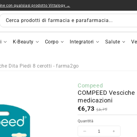
ine con qualsiasi prodotto Vittalogy →
COMPEE
CO
Vesciche
Ves
Dita
Dit
Cerca prodotti di farmacia e parafarmacia...
dei
dei
piedi
pie
Piedi
Pie
i
K-Beauty
Corpo
Integratori
Salute
Ve
8
8
medicazio
med
e Dita Piedi 8 cerotti - farma2go
Compeed
COMPEED Vesciche Di
medicazioni
Prezzo
Prezzo
€6,73
€6,75
in
normale
Quantità
saldo
Diminuisci
Aumenta