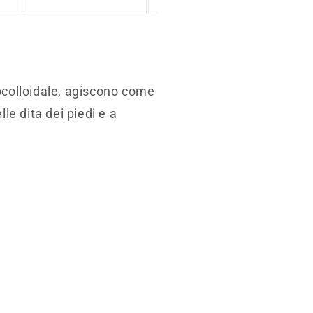
saldo
saldo
rocolloidale, agiscono come
le dita dei piedi e a