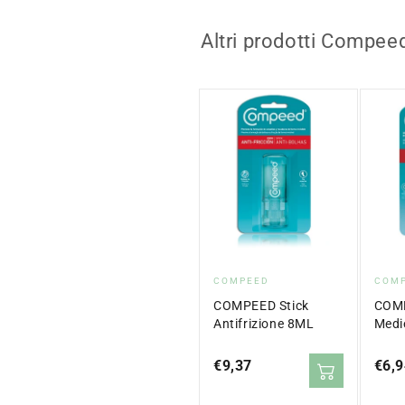
Altri prodotti Compeed
Fornitore:
Forn
COMPEED
COM
COMPEED Stick
COMP
Antifrizione 8ML
Medi
Prezzo
€9,37
Prez
€6,9
normale
norm