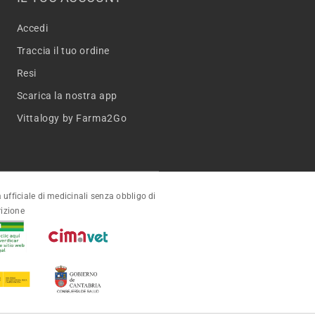
Accedi
Traccia il tuo ordine
Resi
Scarica la nostra app
Vittalogy by Farma2Go
 ufficiale di medicinali senza obbligo di
rizione