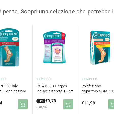
 per te. Scopri una selezione che potrebbe i
itore:
Fornitore:
Fornitore:
PEED
COMPEED
COMPEED
EED Fiale
COMPEED Herpes
Confezione
e 5 Medicazioni
labiale discreto 15 pz
risparmio COMPE
fiale medie da 10
€9,78
-4%
medicazioni
zo
4
Prezzo
€11,98
Prezzo
Prezzo
€10,26
ale
normale
in
normale