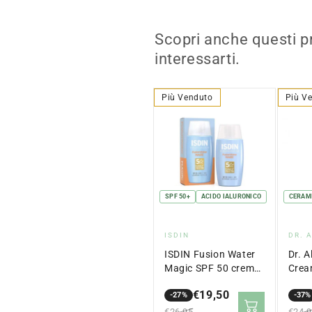
Scopri anche questi p
interessarti.
Più Venduto
Più V
SPF 50+
ACIDO IALURONICO
CERAM
Fornitore:
Forn
ISDIN
DR. 
ISDIN Fusion Water
Dr. A
Magic SPF 50 crema
Crea
solare viso
gel p
€19,50
opacizzante 50 ml
-27%
50 m
-37%
Prezzo
Prezzo
Prez
Prez
€26,95
€24,