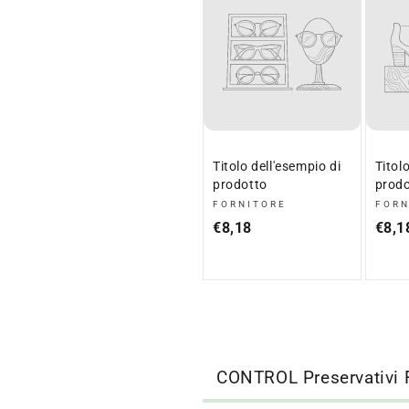
Titolo dell'esempio di
Titol
prodotto
prodo
FORNITORE
FORN
Fornitore:
Forn
Prezzo
€8,18
Prez
€8,1
normale
norm
CONTROL Preservativi F