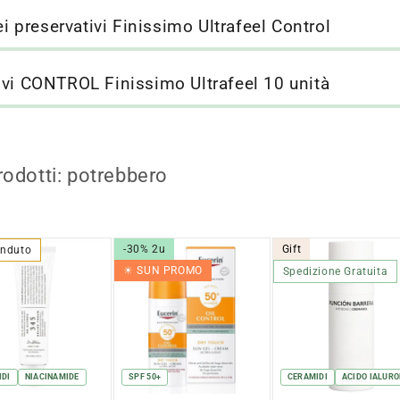
ei preservativi Finissimo Ultrafeel Control
ivi CONTROL Finissimo Ultrafeel 10 unità
rodotti: potrebbero
-30% 2u
Gift
enduto
☀︎ SUN PROMO
Spedizione Gratuita
IDI
NIACINAMIDE
SPF 50+
CERAMIDI
ACIDO IALURO