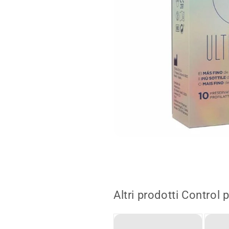
Apri
media
1
in
modalità
Altri prodotti Control 