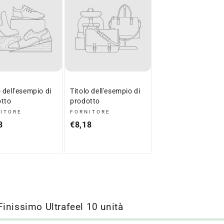
o dell'esempio di
Titolo dell'esempio di
tto
prodotto
ITORE
FORNITORE
itore:
Fornitore:
zo
8
Prezzo
€8,18
ale
normale
inissimo Ultrafeel 10 unità