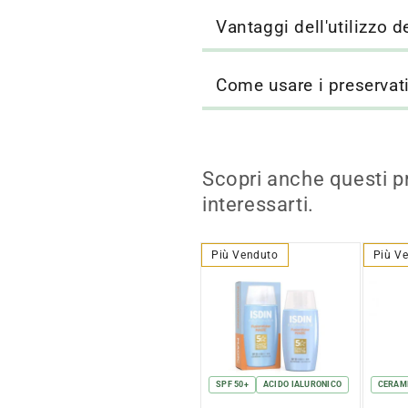
Vantaggi dell'utilizzo d
Come usare i preservat
Scopri anche questi p
interessarti.
Più Venduto
Più V
SPF 50+
ACIDO IALURONICO
CERAM