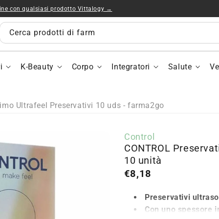
ine con qualsiasi prodotto Vittalogy →
CONTROL
CON
Preservativi
Prese
Finissimo
Fini
Cerca prodotti di farmacia e parafarmacia...
Ultrafeel
Ultra
10
10
unità
unità
i
K-Beauty
Corpo
Integratori
Salute
Ve
mo Ultrafeel Preservativi 10 uds - farma2go
Control
CONTROL Preservativ
10 unità
Prezzo
€8,18
normale
Preservativi ultrasot
Con uno spessore in