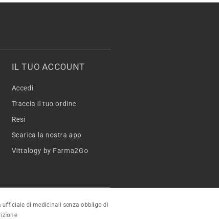
IL TUO ACCOUNT
Accedi
Traccia il tuo ordine
Resi
Scarica la nostra app
Vittalogy by Farma2Go
 ufficiale di medicinali senza obbligo di
rizione