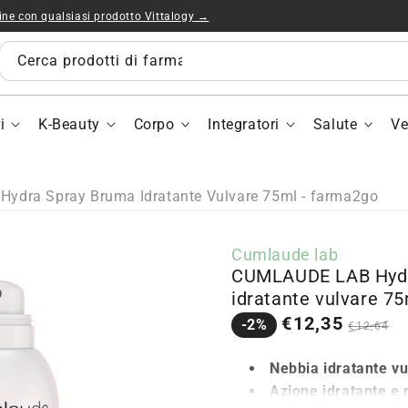
ine con qualsiasi prodotto Vittalogy →
CUML
LAB
Hydra
Cerca prodotti di farmacia e parafarmacia...
Spray
Nebbi
idratan
i
K-Beauty
Corpo
Integratori
Salute
Ve
vulvar
75ml
ydra Spray Bruma Idratante Vulvare 75ml - farma2go
Cumlaude lab
CUMLAUDE LAB Hydr
idratante vulvare 7
Prezzo
Prezzo
€12,35
-2%
€12,64
in
normal
saldo
Nebbia idratante vu
Azione idratante e 