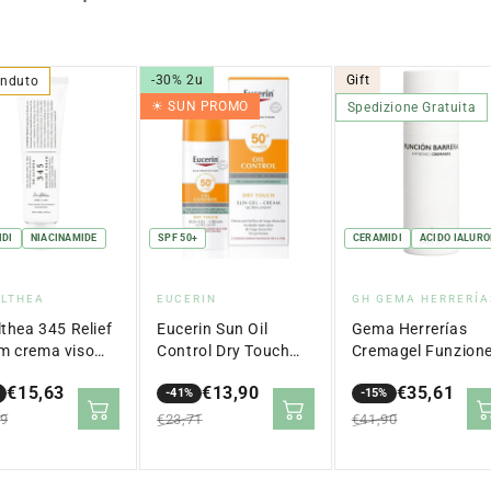
-30% 2u
Gift
enduto
☀︎ SUN PROMO
Spedizione Gratuita
IDI
NIACINAMIDE
SPF 50+
CERAMIDI
ACIDO IALURO
itore:
Fornitore:
Fornitore:
ALTHEA
EUCERIN
GH GEMA HERRERÍA
lthea 345 Relief
Eucerin Sun Oil
Gema Herrerías
m crema viso
Control Dry Touch
Cremagel Funzion
er pelle acneica
SPF 50+ gel-crema
Barriera Antietà 5
€15,63
€13,90
€35,61
l
viso pelle grassa 50
-41%
ml
-15%
zo
zo
Prezzo
Prezzo
Prezzo
Prezzo
ml
99
€23,71
€41,90
ale
in
normale
in
normale
o
saldo
saldo