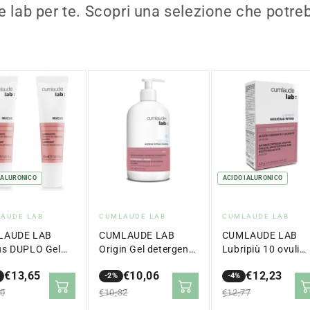
e lab per te. Scopri una selezione che potreb
IALURONICO
ACIDO IALURONICO
itore:
Fornitore:
Fornitore:
AUDE LAB
CUMLAUDE LAB
CUMLAUDE LAB
LAUDE LAB
CUMLAUDE LAB
CUMLAUDE LAB
s DUPLO Gel
Origin Gel detergente
Lubripiù 10 ovuli
ficante vaginale
per l'igiene intima
vaginali
€13,65
€10,06
€12,23
ml
quotidiana 500ml
-2%
-4%
zo
zo
Prezzo
Prezzo
Prezzo
Prezzo
90
€10,32
€12,77
ale
in
normale
in
normale