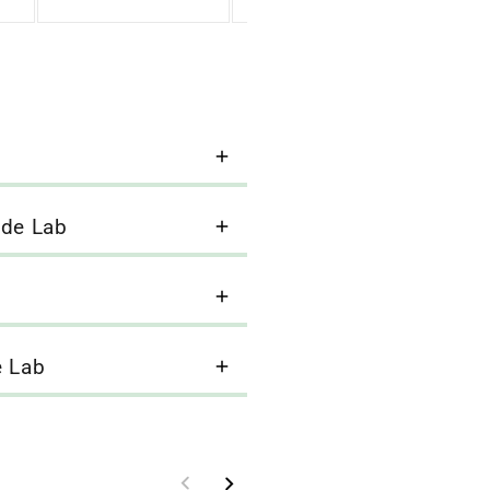
saldo
saldo
ude Lab
e Lab