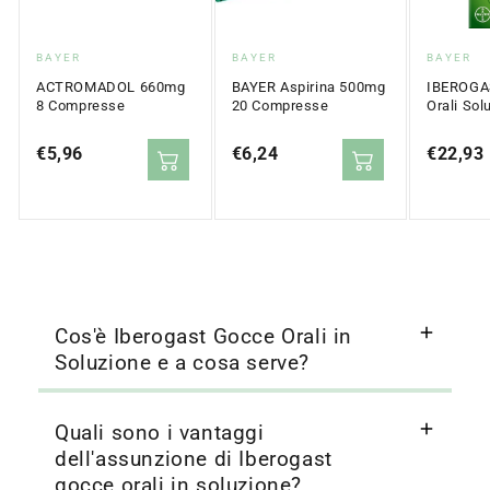
Fornitore:
Fornitore:
Fornitor
BAYER
BAYER
BAYER
ACTROMADOL 660mg
BAYER Aspirina 500mg
IBEROGA
8 Compresse
20 Compresse
Orali Sol
Prezzo
€5,96
Prezzo
€6,24
Prezzo
€22,93
normale
normale
normale
Cos'è Iberogast Gocce Orali in
Soluzione e a cosa serve?
Quali sono i vantaggi
dell'assunzione di Iberogast
gocce orali in soluzione?