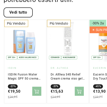
Vedi tutto
-30% 2u
Più Venduto
Più Venduto
☀︎ SUN 
SPF 50+
ACIDO IALURONICO
CERAMIDI
NIACINAMIDE
SPF 50+
Fornitore:
Fornitore:
Fornitor
ISDIN
DR. ALTHEA
EUCERIN
ISDIN Fusion Water
Dr. Althea 345 Relief
Eucerin S
Magic SPF 50 crema
Cream crema viso gel
Dry Touc
solare viso
per pelle acneica 50 ml
crema vis
opacizzante 50 ml
Prezzo
Prezzo
-27%
Prezzo
Prezzo
-37%
grassa 5
Prezzo
Prezzo
-41%
in
€19,50
normale
in
€15,63
normale
in
€13,90
normale
saldo
saldo
saldo
€26,95
€24,99
€23,71