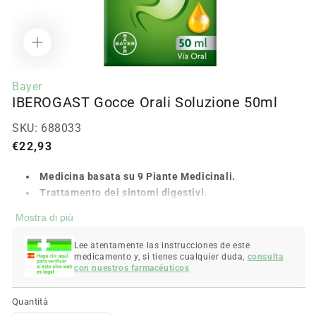
Apri
media
Bayer
1
IBEROGAST Gocce Orali Soluzione 50ml
in
modalità
SKU:
688033
Prezzo
€22,93
normale
Medicina basata su 9 Piante Medicinali.
Trattamento dei sintomi digestivi.
Regola il movimento dello stomaco.
Mostra di più
Normalizza l'attività dei muscoli dello stomaco.
Calma gli spasmi/coliche.
Lee atentamente las instrucciones de este
medicamento y, si tienes cualquier duda,
consulta
Riduce il dolore addominale associato
con nuestros farmacéuticos
all'infiammazione.
Riduce gonfiore e gas.
Quantità
Riduce l'acidità di stomaco.