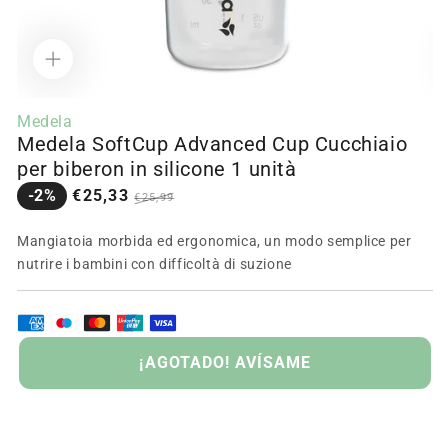
Apri
Ap
media
m
Medela
1
2
Medela SoftCup Advanced Cup Cucchiaio
in
in
modalità
m
per biberon in silicone 1 unità
Prezzo
Prezzo
-2%
€25,33
€25,99
in
normale
saldo
Mangiatoia morbida ed ergonomica, un modo semplice per
nutrire i bambini con difficoltà di suzione
AURITO
¡AGOTADO! AVÍSAME