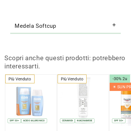
Medela Softcup
Scopri anche questi prodotti: potrebbero
interessarti.
-30% 2u
Più Venduto
Più Venduto
☀︎ SUN 
SPF 50+
ACIDO IALURONICO
CERAMIDI
NIACINAMIDE
SPF 50+