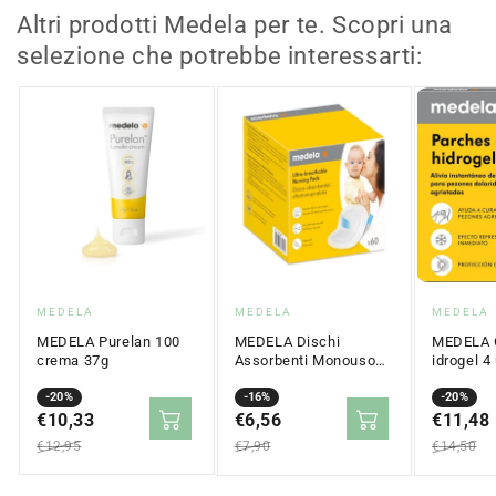
Altri prodotti Medela per te. Scopri una
selezione che potrebbe interessarti:
Fornitore:
Fornitore:
Fornitor
MEDELA
MEDELA
MEDELA
MEDELA Purelan 100
MEDELA Dischi
MEDELA C
crema 37g
Assorbenti Monouso
idrogel 4
Ultra Traspiranti 60
Prezzo
Prezzo
-20%
Unità
Prezzo
Prezzo
-16%
Prezzo
Prezzo
-20%
in
€10,33
normale
in
€6,56
normale
in
€11,48
normale
saldo
saldo
saldo
€12,95
€7,90
€14,50