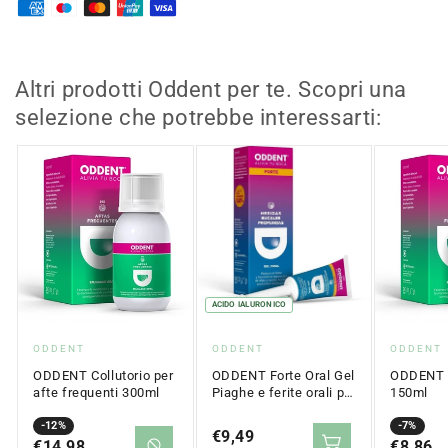
Junior
Junior
Gel
Gel
Sfregamento
Sfregamento
Ortodontico
Ortodontico
Gusto
Gusto
Altri prodotti Oddent per te. Scopri una
Bubble
Bubble
selezione che potrebbe interessarti:
Gum
Gum
15ml
15ml
ACIDO IALURONICO
Fornitore:
Fornitore:
Fornitor
ODDENT
ODDENT
ODDENT
ODDENT Collutorio per
ODDENT Forte Oral Gel
ODDENT C
afte frequenti 300ml
Piaghe e ferite orali più
150ml
profonde 8 ml
Prezzo
Prezzo
-12%
Prezzo
Prezzo
-7%
Prezzo
€9,49
in
€14,98
normale
in
€8,86
normale