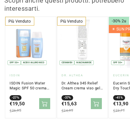
Scopri anche questi prodotti: potrebbero
interessarti.
-30% 2u
Più Venduto
Più Venduto
☀︎ SUN 
SPF 50+
ACIDO IALURONICO
CERAMIDI
NIACINAMIDE
SPF 50+
Fornitore:
Fornitore:
Fornitor
ISDIN
DR. ALTHEA
EUCERIN
ISDIN Fusion Water
Dr. Althea 345 Relief
Eucerin S
Magic SPF 50 crema
Cream crema viso gel
Dry Touc
solare viso
per pelle acneica 50 ml
crema vis
opacizzante 50 ml
Prezzo
Prezzo
-27%
Prezzo
Prezzo
-37%
grassa 5
Prezzo
Prezzo
-41%
in
€19,50
normale
in
€15,63
normale
in
€13,90
normale
saldo
saldo
saldo
€26,95
€24,99
€23,71