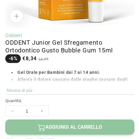
Apri
media
Oddent
1
ODDENT Junior Gel Sfregamento
in
modalità
Ortodontico Gusto Bubble Gum 15ml
Prezzo
Prezzo
-6%
€8,34
€8,95
in
normale
saldo
Gel Orale per Bambini dai 7 ai 14 anni.
Allevia il dolore causato dalle piaghe causate dagli
apparecchi ortodontici.
Mostra di più
Ripara le ferite orali.
Quantità
Aiuta a ridurre l'infiammazione.
Accelera la guarigione.
Diminuisci
Aumenta
Non punge.
quantità
quantità
Senza zucchero
per
per
AGGIUNGI AL CARRELLO
Delizioso sapore di gomma da masticare.
ODDENT
ODDENT