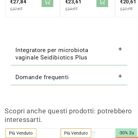
in
€27,84
normale
in
€23,61
normale
in
€20,61
normale
saldo
saldo
saldo
€37,62
€30,22
€27,78
Integratore per microbiota
vaginale Seidibiotics Plus
Domande frequenti
Scopri anche questi prodotti: potrebbero
interessarti.
-30% 2u
Più Venduto
Più Venduto