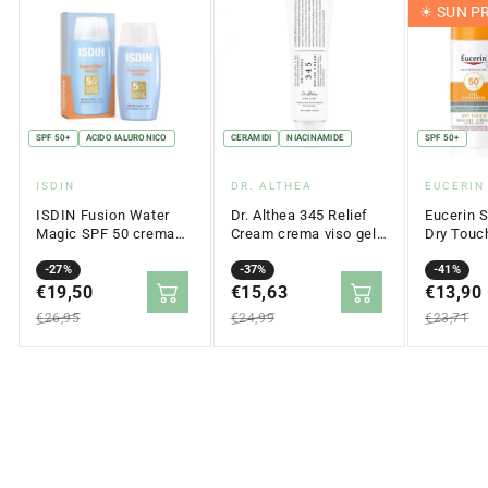
☀︎ SUN 
SPF 50+
ACIDO IALURONICO
CERAMIDI
NIACINAMIDE
SPF 50+
Fornitore:
Fornitore:
Fornitor
ISDIN
DR. ALTHEA
EUCERIN
ISDIN Fusion Water
Dr. Althea 345 Relief
Eucerin S
Magic SPF 50 crema
Cream crema viso gel
Dry Touc
solare viso
per pelle acneica 50 ml
crema vis
opacizzante 50 ml
Prezzo
Prezzo
-27%
Prezzo
Prezzo
-37%
grassa 5
Prezzo
Prezzo
-41%
in
€19,50
normale
in
€15,63
normale
in
€13,90
normale
saldo
saldo
saldo
€26,95
€24,99
€23,71