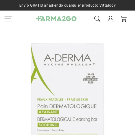
Ir al contenido
Envío GRATIS añadiendo cualquier producto Vittalogy
Iniciar
Carrito
sesión
Ir a la
información del
producto