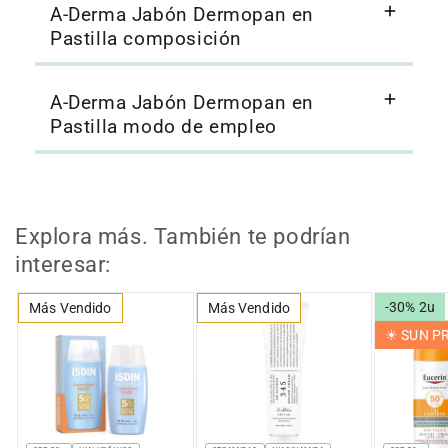
A-Derma Jabón Dermopan en
Pastilla composición
A-Derma Jabón Dermopan en
Pastilla modo de empleo
Explora más. También te podrían
interesar:
-30% 2u
Más Vendido
Más Vendido
☀︎ SUN 