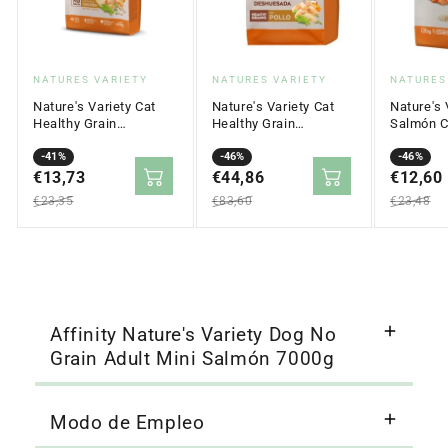
Proveedor:
Proveedor:
Proveed
NATURES VARIETY
NATURES VARIETY
NATURES
Nature's Variety Cat
Nature's Variety Cat
Nature's 
Healthy Grain
Healthy Grain
Salmón C
Esterilizado 1,25kg
Sterilized Pollo Pienso
Gatos Ad
Precio
Precio
-41%
Seco 7Kg
Precio
Precio
-46%
Esteriliz
Precio
Precio
-46%
en
€13,73
regular
en
€44,86
regular
en
€12,60
regular
oferta
oferta
oferta
€23,35
€83,60
€23,48
Affinity Nature's Variety Dog No
Grain Adult Mini Salmón 7000g
Modo de Empleo