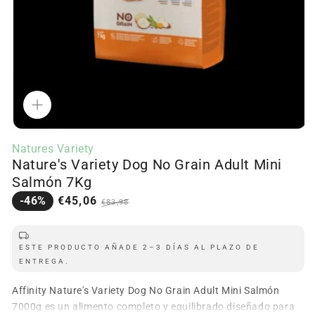
Ab
c
m
2
e
Abrir
m
contenido
Natures Variety
multimedia
Nature's Variety Dog No Grain Adult Mini
1
en
Salmón 7Kg
modal
Precio
Precio
-46%
€45,06
€83,98
en
regular
oferta
ESTE PRODUCTO AÑADE 2–3 DÍAS AL PLAZO DE
ENTREGA.
Affinity Nature's Variety Dog No Grain Adult Mini Salmón
7000g es un alimento completo y equilibrado diseñado para