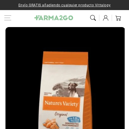
Ir al contenido
Envío GRATIS añadiendo cualquier producto Vittalogy
Iniciar
Carrito
sesión
Ir a la
información del
producto