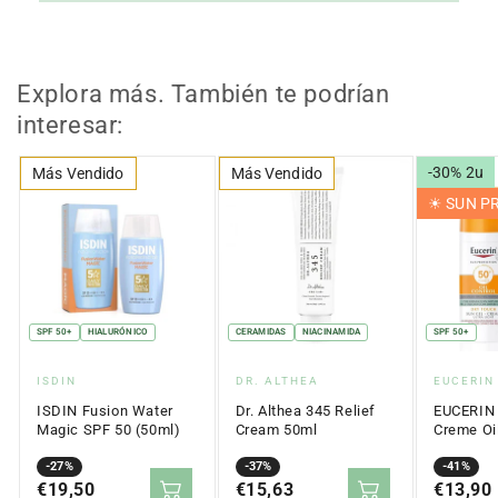
Explora más. También te podrían
interesar:
-30% 2u
Más Vendido
Más Vendido
☀︎ SUN 
SPF 50+
HIALURÓNICO
CERAMIDAS
NIACINAMIDA
SPF 50+
Proveedor:
Proveedor:
Proveed
ISDIN
DR. ALTHEA
EUCERIN
ISDIN Fusion Water
Dr. Althea 345 Relief
EUCERIN 
Magic SPF 50 (50ml)
Cream 50ml
Creme Oil
Touch SP
Precio
Precio
-27%
Precio
Precio
-37%
Precio
Precio
-41%
en
€19,50
regular
en
€15,63
regular
en
€13,90
regular