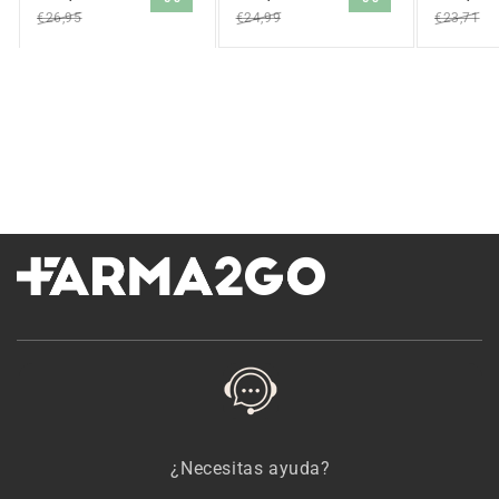
oferta
oferta
oferta
€26,95
€24,99
€23,71
¿Necesitas ayuda?