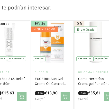
te podrían interesar:
-30% 2u
Gift
endido
☀︎ SUN PROMO
Envío Gratis
IDAS
NIACINAMIDA
SPF 50+
CERAMIDAS
HIALURÓNI
veedor:
Proveedor:
Proveedor:
ALTHEA
EUCERIN
GH GEMA HERRERÍA
lthea 345 Relief
EUCERIN Sun Gel-
Gema Herrerías
m 50ml
Creme Oil Control
Cremagel Función
Dry Touch SPF 50+
Barrera Antiedad 
€15,63
€13,90
€35,61
(50ml)
-41%
ml
-15%
io
io
Precio
Precio
Precio
Precio
99
€23,71
€41,90
lar
en
regular
en
regular
ta
oferta
oferta