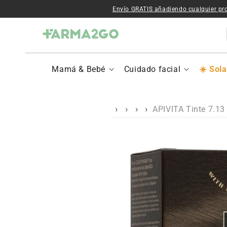
Ir al contenido
Envío GRATIS añadiendo cualquier pr
Mamá & Bebé
Cuidado facial
Sola
APIVITA Tinte 7.13
Ir a la
información del
producto