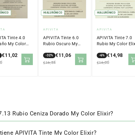
RÓNICO
HIALURÓNICO
HIALURÓNICO
veedor:
Proveedor:
Proveedor:
ITA
APIVITA
APIVITA
ITA Tinte 4.0
APIVITA Tinte 6.0
APIVITA Tinte 7.0
año My Color
Rubio Oscuro My
Rubio My Color Elix
Color Elixir
€11,02
€11,06
€14,98
-32%
-6%
io
io
Precio
Precio
Precio
Precio
00
€16,34
€16,00
lar
en
regular
en
regular
ta
oferta
oferta
7.13 Rubio Ceniza Dorado My Color Elixir?
iene APIVITA Tinte My Color Elixir?