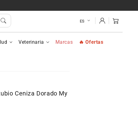
A
APIVITA
Tinte
Iniciar
7.13
Carrito
ES
sesión
Rubio
Ceniza
Dorado
lud
Veterinaria
Marcas
Ofertas
My
Color
Elixir
Rubio Ceniza Dorado My
r