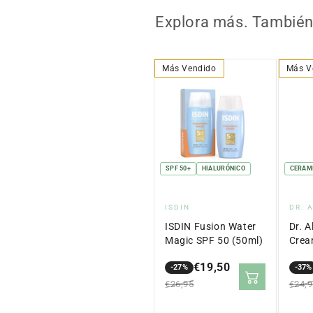
Explora más. También 
Más Vendido
Más V
SPF 50+
HIALURÓNICO
CERAM
Proveedor:
Pro
ISDIN
DR. 
ISDIN Fusion Water
Dr. A
Magic SPF 50 (50ml)
Crea
€19,50
-27%
-37%
Precio
Precio
Prec
Prec
€26,95
€24,
en
regular
en
regu
oferta
ofer