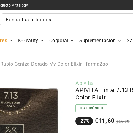
oducto Vittalogy
APIVIT
Tinte
7.13
Busca tus artículos...
Rubio
Ceniza
Dorado
res
K-Beauty
Corporal
Suplementación
Sa
My
Color
Elixir
 Rubio Ceniza Dorado My Color Elixir - farma2go
Apivita
APIVITA Tinte 7.13 
Color Elixir
HIALURÓNICO
Precio
Precio
€11,60
-27%
€16,00
en
regula