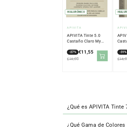
HIALURÓNICO
HIALU
Proveedor:
Pro
APIVITA
APIV
APIVITA Tinte 5.0
APIV
Castaño Claro My
Cast
Color Elixir
Elixir
€11,55
-27%
-31%
Precio
Precio
Prec
Prec
€16,00
€16,
en
regular
en
regu
oferta
ofer
¿Qué es APIVITA Tinte 
¿Qué Gama de Colores t