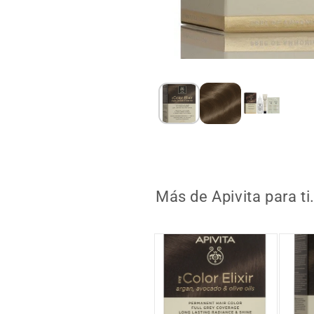
Abrir
contenido
multimedia
1
en
modal
Más de Apivita para t