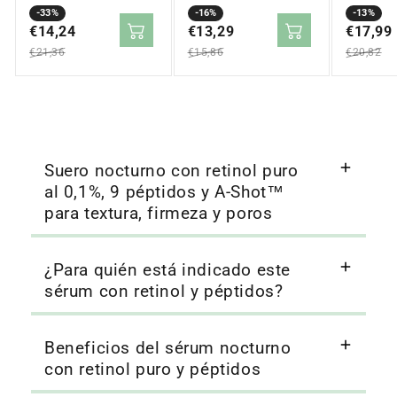
Precio
Precio
-33%
Precio
Precio
-16%
Precio
Precio
-13%
en
€14,24
regular
en
€13,29
regular
en
€17,99
regular
oferta
oferta
oferta
€21,36
€15,86
€20,82
Suero nocturno con retinol puro
al 0,1%, 9 péptidos y A-Shot™
para textura, firmeza y poros
¿Para quién está indicado este
sérum con retinol y péptidos?
Beneficios del sérum nocturno
con retinol puro y péptidos