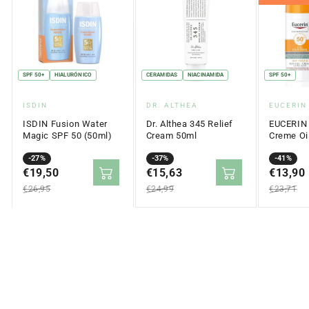
SPF 50+
HIALURÓNICO
CERAMIDAS
NIACINAMIDA
SPF 50+
Proveedor:
Proveedor:
Proveed
ISDIN
DR. ALTHEA
EUCERIN
ISDIN Fusion Water
Dr. Althea 345 Relief
EUCERIN 
Magic SPF 50 (50ml)
Cream 50ml
Creme Oil
Touch SP
Precio
Precio
-27%
Precio
Precio
-37%
Precio
Precio
-41%
en
€19,50
regular
en
€15,63
regular
en
€13,90
regular
oferta
oferta
oferta
€26,95
€24,99
€23,71