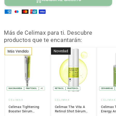
Celimax
Celimax
Ingredientes destacados:
complejo de 9 péptidos, pantenol,
The
The
vitamina E, alantoína, extracto de raíz de zanahoria
Vita
Vita
Uso:
tratamiento nocturno para rostro y cuello
A
A
Retinol
Retinol
Shot
Shot
Más de Celimax para ti. Descubre
Sérum
Sérum
productos que te encantarán:
Reafirmante
Reafirmante
30
30
Novedad
Más Vendido
ml
ml
NIACINAMIDA
PANTENOL
+1
RETINOL
PANTENOL
CERAMIDAS
Proveedor:
Proveedor:
Proveed
CELIMAX
CELIMAX
CELIMAX
Celimax Tightening
Celimax The Vita A
Celimax 
Booster Sérum
Retinol Shot Sérum
Energy A
Reafirmante 15 ml
Reafirmante 30 ml
Antiedad