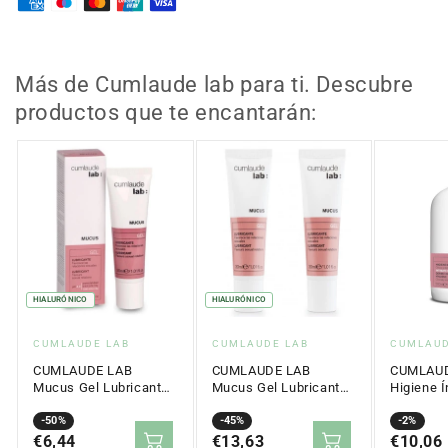
Prebiotic
Prebiotic
Spray
Spray
Vulvar
Vulvar
75ml
75ml
Más de Cumlaude lab para ti. Descubre
productos que te encantarán:
HIALURÓNICO
HIALURÓNICO
Proveedor:
Proveedor:
Proveed
CUMLAUDE LAB
CUMLAUDE LAB
CUMLAUD
CUMLAUDE LAB
CUMLAUDE LAB
CUMLAUD
Mucus Gel Lubricante
Mucus Gel Lubricante
Higiene Í
Vaginal 30ml
Vaginal DUPLO 2x30ml
Gel Limp
Precio
Precio
-50%
Precio
Precio
-45%
Precio
Precio
-2%
en
€6,44
regular
en
€13,63
regular
en
€10,06
regular