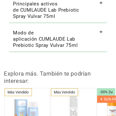
Principales activos
de CUMLAUDE Lab Prebiotic
Spray Vulvar 75ml
Modo de
aplicación CUMLAUDE Lab
Prebiotic Spray Vulvar 75ml
Explora más. También te podrían
interesar:
-30% 2u
Más Vendido
Más Vendido
☀︎ SUN 