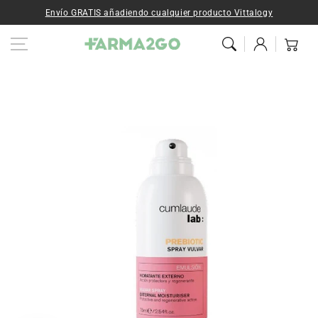
Ir al contenido
Envío GRATIS añadiendo cualquier producto Vittalogy
Iniciar
Carrito
sesión
Ir a la
información del
producto