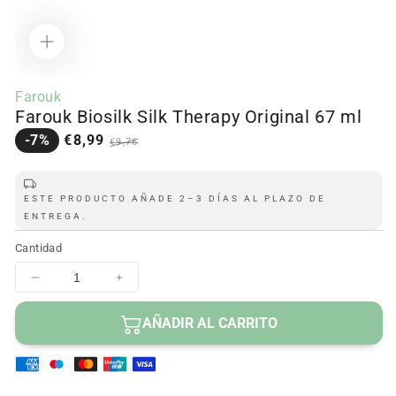
Abrir
contenido
Farouk
multimedia
Farouk Biosilk Silk Therapy Original 67 ml
1
en
Precio
Precio
-7%
€8,99
€9,76
modal
en
regular
oferta
ESTE PRODUCTO AÑADE 2–3 DÍAS AL PLAZO DE
ENTREGA.
Cantidad
Disminuir
Aumentar
cantidad
cantidad
para
para
AÑADIR AL CARRITO
Farouk
Farouk
Biosilk
Biosilk
Silk
Silk