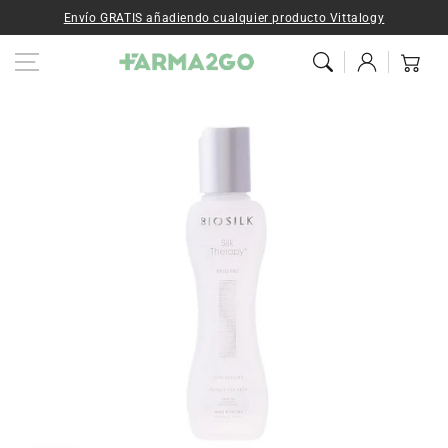
Ir al contenido
Envío GRATIS añadiendo cualquier producto Vittalogy
Iniciar
Carrito
sesión
Ir a la
información del
producto