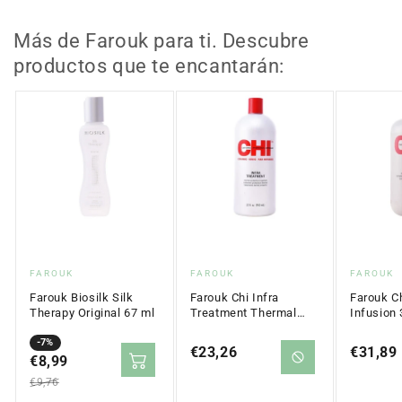
Therapy
Therapy
Original
Original
67
67
Más de Farouk para ti. Descubre
ml
ml
productos que te encantarán:
Proveedor:
Proveedor:
Proveed
FAROUK
FAROUK
FAROUK
Farouk Biosilk Silk
Farouk Chi Infra
Farouk Ch
Therapy Original 67 ml
Treatment Thermal
Infusion
Protective 950 ml
Precio
Precio
-7%
Precio
€23,26
Precio
€31,89
en
€8,99
regular
regular
regular
oferta
€9,76