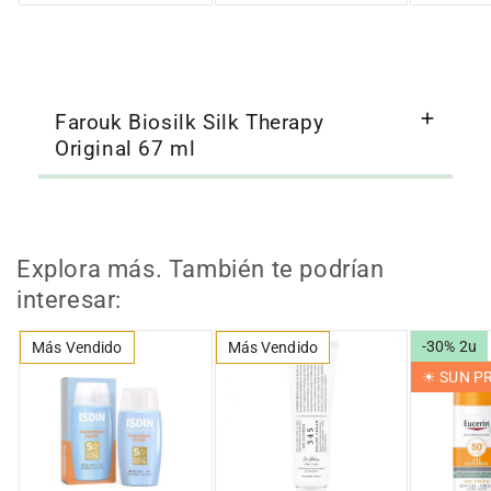
Farouk Biosilk Silk Therapy
Original 67 ml
Explora más. También te podrían
interesar:
-30% 2u
Más Vendido
Más Vendido
☀︎ SUN 