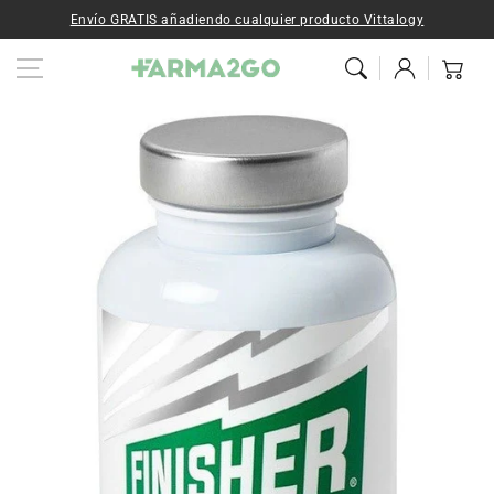
Ir al contenido
Envío GRATIS añadiendo cualquier producto Vittalogy
Iniciar
Carrito
sesión
Ir a la
información del
producto