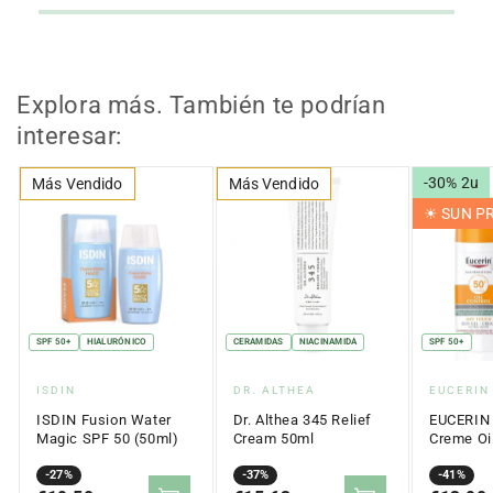
Explora más. También te podrían
interesar:
-30% 2u
Más Vendido
Más Vendido
☀︎ SUN 
SPF 50+
HIALURÓNICO
CERAMIDAS
NIACINAMIDA
SPF 50+
Proveedor:
Proveedor:
Proveed
ISDIN
DR. ALTHEA
EUCERIN
ISDIN Fusion Water
Dr. Althea 345 Relief
EUCERIN 
Magic SPF 50 (50ml)
Cream 50ml
Creme Oil
Touch SP
Precio
Precio
-27%
Precio
Precio
-37%
Precio
Precio
-41%