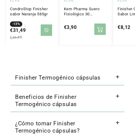
Proveedor:
Proveedor:
Proveed
KERN
KERN
KERN
CondroStop Finisher
Kern Pharma Suero
Finisher
sabor Naranja 585gr
Fisiológico 30
Sabor Li
monodosis
Precio
Precio
-13%
Precio
€3,90
Precio
€8,12
en
€31,49
regular
regular
regular
oferta
€36,43
Finisher Termogénico cápsulas
Beneficios de Finisher
Termogénico cápsulas
¿Cómo tomar Finisher
Termogénico cápsulas?