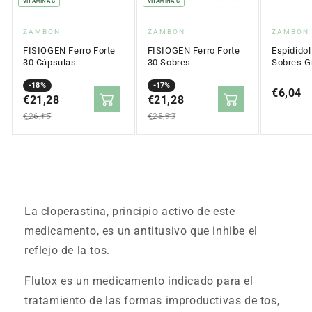
VITAMINA C
VITAMINA C
Proveedor:
Proveedor:
Proveed
ZAMBON
ZAMBON
ZAMBON
FISIOGEN Ferro Forte
FISIOGEN Ferro Forte
Espidido
30 Cápsulas
30 Sobres
Sobres G
sabor me
Precio
Precio
-18%
Precio
Precio
-17%
Precio
€6,04
en
€21,28
regular
en
€21,28
regular
regular
oferta
oferta
€26,15
€25,93
La cloperastina, principio activo de este
medicamento, es un antitusivo que inhibe el
reflejo de la tos.
Flutox es un medicamento indicado para el
tratamiento de las formas improductivas de tos,