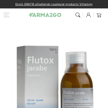
Ir al contenido
Envío GRATIS añadiendo cualquier producto Vittalogy
Iniciar
Carrito
sesión
Ir a la
información del
producto