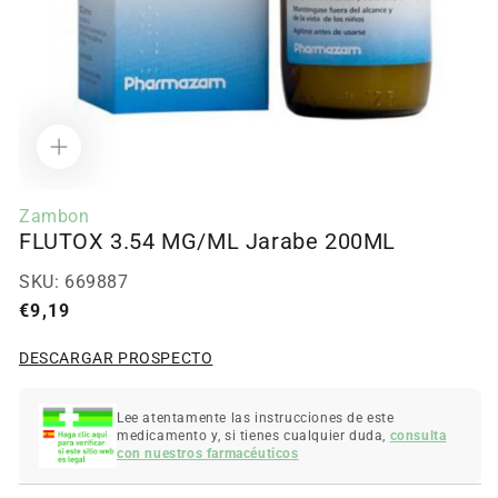
Abrir
contenido
Zambon
multimedia
FLUTOX 3.54 MG/ML Jarabe 200ML
1
en
modal
SKU:
669887
Precio
€9,19
regular
DESCARGAR PROSPECTO
Lee atentamente las instrucciones de este
medicamento y, si tienes cualquier duda,
consulta
con nuestros farmacéuticos