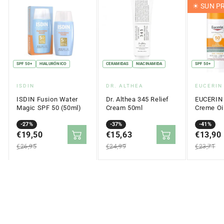
☀︎ SUN 
SPF 50+
HIALURÓNICO
CERAMIDAS
NIACINAMIDA
SPF 50+
Proveedor:
Proveedor:
Proveed
ISDIN
DR. ALTHEA
EUCERIN
ISDIN Fusion Water
Dr. Althea 345 Relief
EUCERIN 
Magic SPF 50 (50ml)
Cream 50ml
Creme Oil
Touch SP
Precio
Precio
-27%
Precio
Precio
-37%
Precio
Precio
-41%
en
€19,50
regular
en
€15,63
regular
en
€13,90
regular
oferta
oferta
oferta
€26,95
€24,99
€23,71