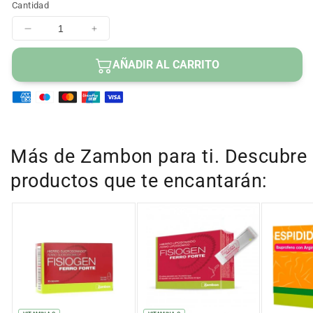
Cantidad
Disminuir
Aumentar
cantidad
cantidad
para
para
AÑADIR AL CARRITO
FLUTOX
FLUTOX
3.54
3.54
MG/ML
MG/ML
Jarabe
Jarabe
200ML
200ML
Más de Zambon para ti. Descubre
productos que te encantarán: