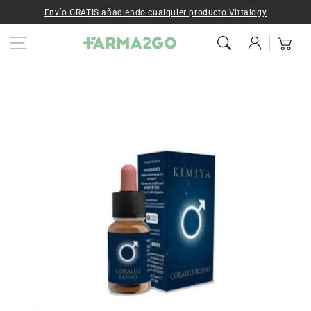
Ir al contenido
Envío GRATIS añadiendo cualquier producto Vittalogy
Iniciar
Carrito
sesión
Ir a la
información del
producto