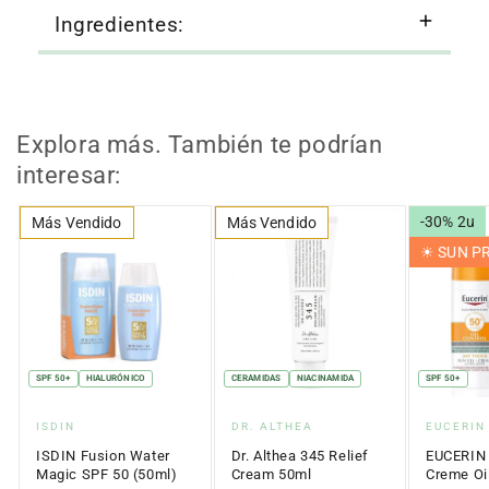
Ingredientes:
Explora más. También te podrían
interesar:
-30% 2u
Más Vendido
Más Vendido
☀︎ SUN 
SPF 50+
HIALURÓNICO
CERAMIDAS
NIACINAMIDA
SPF 50+
Proveedor:
Proveedor:
Proveed
ISDIN
DR. ALTHEA
EUCERIN
ISDIN Fusion Water
Dr. Althea 345 Relief
EUCERIN 
Magic SPF 50 (50ml)
Cream 50ml
Creme Oil