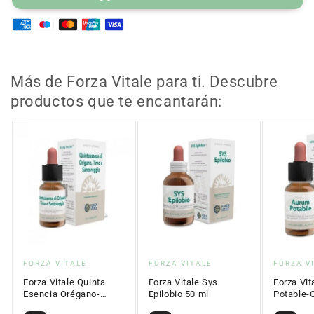
Forza
Forza
Vitale
Vitale
Kimya
Kimya
Corallo
Corallo
Rosso
Rosso
10
10
Más de Forza Vitale para ti. Descubre
ml
ml
productos que te encantarán:
Proveedor:
Proveedor:
Proveed
FORZA VITALE
FORZA VITALE
FORZA V
Forza Vitale Quinta
Forza Vitale Sys
Forza Vi
Esencia Orégano-
Epilobio 50 ml
Potable-
Tomillo-Ajedrea 10 ml