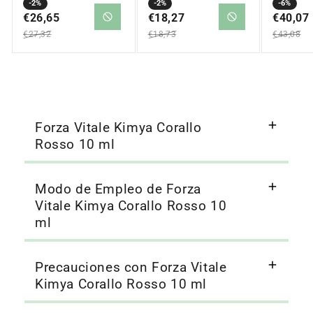
Precio
Precio
-2%
Precio
Precio
-2%
Precio
Precio
-6%
en
€26,65
regular
en
€18,27
regular
en
€40,07
regular
oferta
oferta
oferta
€27,32
€18,73
€43,08
Forza Vitale Kimya Corallo
Rosso 10 ml
Modo de Empleo de Forza
Vitale Kimya Corallo Rosso 10
ml
Precauciones con Forza Vitale
Kimya Corallo Rosso 10 ml