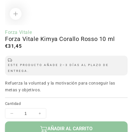
Abrir
contenido
Forza Vitale
multimedia
Forza Vitale Kimya Corallo Rosso 10 ml
1
en
Precio
€31,45
modal
regular
ESTE PRODUCTO AÑADE 2–3 DÍAS AL PLAZO DE
ENTREGA.
Refuerza la voluntad y la motivación para conseguir las
metas y objetivos.
Cantidad
Disminuir
Aumentar
cantidad
cantidad
para
para
AÑADIR AL CARRITO