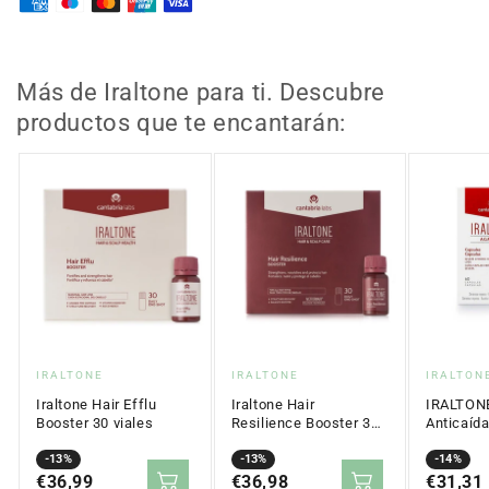
Champú
Champú
Utiliza la tecnología MetforHair®, que combina extractos
Reequilibrante
Reequilibrante
naturales como Galega officinalis, Resveratrol y Espino
Cuero
Cuero
amarillo para potenciar la resiliencia capilar y proteger el
Cabelludo
Cabelludo
Más de Iraltone para ti. Descubre
cabello y el folículo piloso frente al envejecimiento, logrando
250
250
productos que te encantarán:
ml
ml
un cabello más joven, fuerte y resistente.
Indicado para el cuero cabelludo equilibrado a graso.
Proveedor:
Proveedor:
Proveed
IRALTONE
IRALTONE
IRALTON
Iraltone Hair Efflu
Iraltone Hair
IRALTON
Booster 30 viales
Resilience Booster 30
Anticaíd
viales
Precio
Precio
-13%
Precio
Precio
-13%
Precio
Precio
-14%
en
€36,99
regular
en
€36,98
regular
en
€31,31
regular