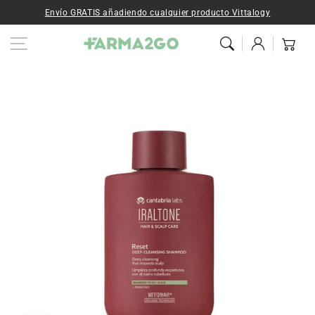
Ir al contenido
Envío GRATIS añadiendo cualquier producto Vittalogy
Iniciar
Carrito
sesión
Ir a la
información del
producto