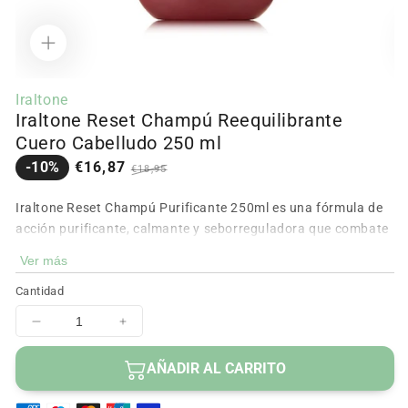
Abrir
Ab
contenido
c
Iraltone
multimedia
m
Iraltone Reset Champú Reequilibrante
1
2
en
e
Cuero Cabelludo 250 ml
modal
m
Precio
Precio
-10%
€16,87
€18,95
en
regular
oferta
Iraltone Reset Champú Purificante 250ml es una fórmula de
acción purificante, calmante y seborreguladora que combate
el envejecimiento y equilibra el microbioma capilar.
Ver más
Este champú limpia en profundidad respetando la microbiota
Cantidad
natural del cuero cabelludo, controla el exceso de sebo,
incluso en el cuero cabelludo graso, gracias a la
Disminuir
Aumentar
cantidad
cantidad
incorporación de prebióticos en su formulación.
para
para
AÑADIR AL CARRITO
Aporta una sensación refrescante que calma la picazón e
Iraltone
Iraltone
irritación al instante.
Reset
Reset