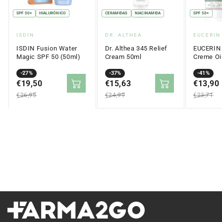
SPF 50+
HIALURÓNICO
CERAMIDAS
NIACINAMIDA
SPF 50+
Proveedor:
Proveedor:
Proveed
ISDIN
DR. ALTHEA
EUCERIN
ISDIN Fusion Water
Dr. Althea 345 Relief
EUCERIN 
Magic SPF 50 (50ml)
Cream 50ml
Creme Oil
Touch SP
Precio
Precio
-27%
Precio
Precio
-37%
Precio
Precio
-41%
en
€19,50
regular
en
€15,63
regular
en
€13,90
regular
oferta
oferta
oferta
€26,95
€24,99
€23,71