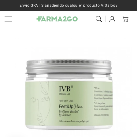
Ir al contenido
Envío GRATIS añadiendo cualquier producto Vittalogy
Iniciar
Carrito
sesión
Ir a la
información del
producto