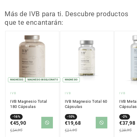
150g
150g
Más de IVB para ti. Descubre productos
que te encantarán:
MAGNESIO
MAGNESIO BISGLICINATO
MAGNESIO
Proveedor:
Proveedor:
Proveed
IVB
IVB
IVB
IVB Magnesio Total
IVB Magnesio Total 60
IVB Meta
180 Cápsulas
Cápsulas
Cápsulas
Precio
Precio
-16%
Precio
Precio
-10%
Precio
Precio
-2%
en
€45,90
regular
en
€19,68
regular
en
€37,98
regular
oferta
oferta
oferta
€54,90
€21,90
€38,90