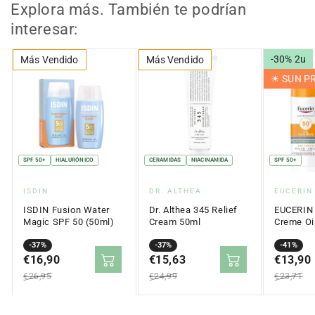
Explora más. También te podrían
interesar:
-30% 2u
Más Vendido
Más Vendido
☀︎ SUN 
SPF 50+
HIALURÓNICO
CERAMIDAS
NIACINAMIDA
SPF 50+
Proveedor:
Proveedor:
Proveed
ISDIN
DR. ALTHEA
EUCERIN
ISDIN Fusion Water
Dr. Althea 345 Relief
EUCERIN 
Magic SPF 50 (50ml)
Cream 50ml
Creme Oil
Touch SP
Precio
Precio
-37%
Precio
Precio
-37%
Precio
Precio
-41%
en
€16,90
regular
en
€15,63
regular
en
€13,90
regular
oferta
oferta
oferta
€26,95
€24,99
€23,71