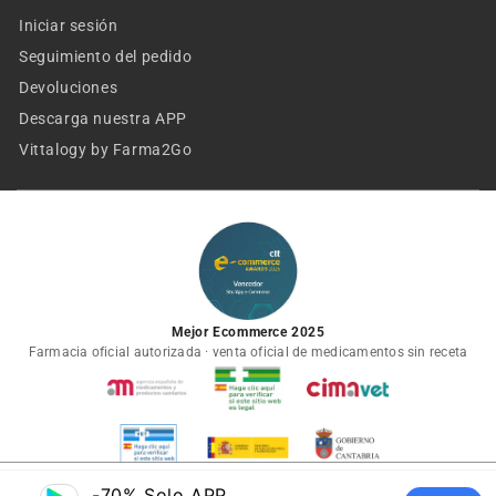
Iniciar sesión
Seguimiento del pedido
Devoluciones
Descarga nuestra APP
Vittalogy by Farma2Go
Mejor Ecommerce 2025
Farmacia oficial autorizada · venta oficial de medicamentos sin receta
-70% Solo APP