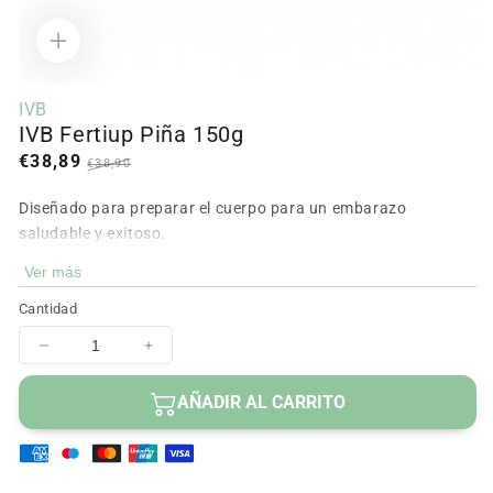
Abrir
contenido
IVB
multimedia
IVB Fertiup Piña 150g
1
en
Precio
€38,89
Precio
€38,90
modal
en
regular
Diseñado para preparar el cuerpo para un embarazo
oferta
saludable y exitoso.
Ver más
Con delicioso sabor a Piña.
Cantidad
Disminuir
Aumentar
cantidad
cantidad
para
para
AÑADIR AL CARRITO
IVB
IVB
Fertiup
Fertiup
Piña
Piña