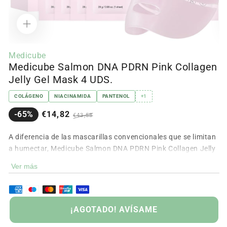
Abrir
Ab
contenido
c
Medicube
multimedia
m
Medicube Salmon DNA PDRN Pink Collagen
1
2
en
e
Jelly Gel Mask 4 UDS.
modal
m
COLÁGENO
NIACINAMIDA
PANTENOL
+1
Precio
Precio
-65%
€14,82
€43,58
en
regular
oferta
A diferencia de las mascarillas convencionales que se limitan
a humectar, Medicube Salmon DNA PDRN Pink Collagen Jelly
Gel Mask 1un es una mascarilla de gel tipo jelly diseñada
Ver más
para mejorar la elasticidad y la textura de la piel gracias a
GOTADO
salmon PDRN y una mezcla de péptidos; sirve para hidratar
intensamente, proporcionar efecto refrescante y alisar
pequeñas líneas mientras la textura gelatinosa se adapta al
¡AGOTADO! AVÍSAME
rostro. Ideal para pieles que buscan firmeza y confort