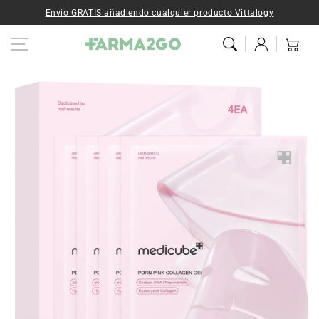
Ir al contenido
Envío GRATIS añadiendo cualquier producto Vittalogy
Iniciar
Carrito
sesión
Ir a la
información del
producto