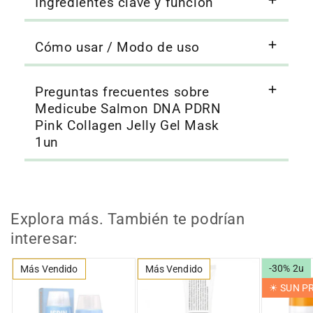
Ingredientes clave y función
Cómo usar / Modo de uso
Preguntas frecuentes sobre
Medicube Salmon DNA PDRN
Pink Collagen Jelly Gel Mask
1un
Explora más. También te podrían
interesar:
-30% 2u
Más Vendido
Más Vendido
☀︎ SUN 