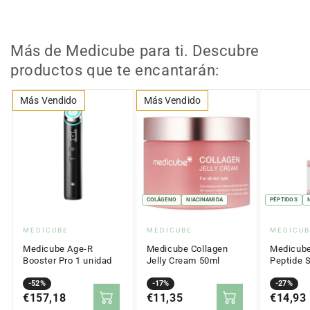
inmediato tras la aplicación.
Formato:
1 unidad (mascarilla jelly, 28 g aprox.)
Zona:
rostro
Más de Medicube para ti. Descubre
Tipo de piel:
todo tipo / apta para piel sensible
productos que te encantarán:
Ingredientes destacados:
salmon PDRN (sodium DNA),
hidrolizado de colágeno, péptidos (acetyl/ palmitoyl
Más Vendido
Más Vendido
peptides), niacinamida, pantenol
Origen:
Corea del Sur
COLÁGENO
NIACINAMIDA
PÉPTIDOS
Proveedor:
Proveedor:
Proveed
MEDICUBE
MEDICUBE
MEDICUB
Medicube Age-R
Medicube Collagen
Medicub
Booster Pro 1 unidad
Jelly Cream 50ml
Peptide 
Antiedad
Precio
Precio
-52%
Precio
Precio
-17%
Precio
Precio
-27%
en
€157,18
regular
en
€11,35
regular
en
€14,93
regular
oferta
oferta
oferta