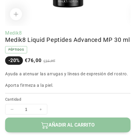
Abrir
Ab
contenido
c
Medik8
multimedia
m
Medik8 Liquid Peptides Advanced MP 30 ml
1
2
en
e
modal
m
PÉPTIDOS
Precio
Precio
-20%
€76,00
€95,00
en
regular
oferta
Ayuda a atenuar las arrugas y líneas de expresión del rostro.
Aporta firmeza a la piel.
Cantidad
Disminuir
Aumentar
cantidad
cantidad
para
para
AÑADIR AL CARRITO
Medik8
Medik8