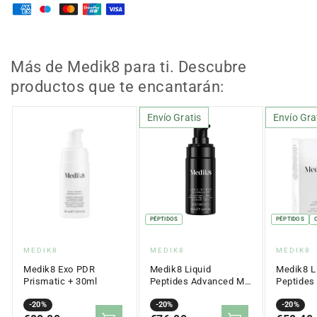
Liquid
Liquid
Peptides
Peptides
Advanced
Advanced
MP
MP
30
30
Más de Medik8 para ti. Descubre
ml
ml
productos que te encantarán:
Envío Gratis
Envío Gra
PÉPTIDOS
PÉPTIDOS
Proveedor:
Proveedor:
Proveed
MEDIK8
MEDIK8
MEDIK8
Medik8 Exo PDR
Medik8 Liquid
Medik8 L
Prismatic + 30ml
Peptides Advanced MP
Peptides
30 ml
Precio
Precio
-20%
Precio
Precio
-20%
Precio
Precio
-20%