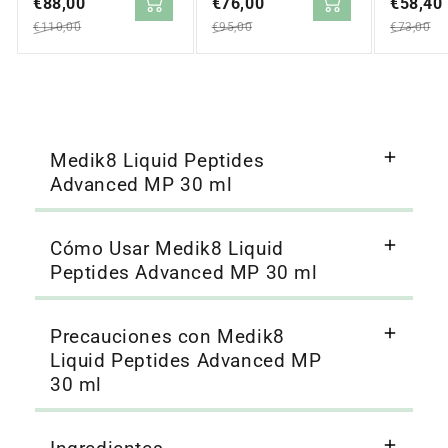
en
€88,00
regular
en
€76,00
regular
en
€58,40
regular
oferta
oferta
oferta
€110,00
€95,00
€73,00
Medik8 Liquid Peptides
Advanced MP 30 ml
Cómo Usar Medik8 Liquid
Peptides Advanced MP 30 ml
Precauciones con Medik8
Liquid Peptides Advanced MP
30 ml