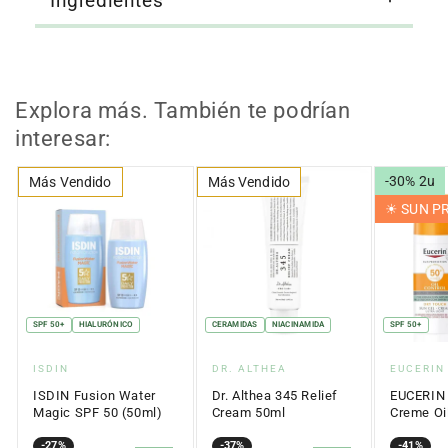
Ingredientes
Explora más. También te podrían
interesar:
-30% 2u
Más Vendido
Más Vendido
☀︎ SUN 
SPF 50+
HIALURÓNICO
CERAMIDAS
NIACINAMIDA
SPF 50+
Proveedor:
Proveedor:
Proveed
ISDIN
DR. ALTHEA
EUCERIN
ISDIN Fusion Water
Dr. Althea 345 Relief
EUCERIN 
Magic SPF 50 (50ml)
Cream 50ml
Creme Oil
Touch SP
Precio
Precio
-27%
Precio
Precio
-37%
Precio
Precio
-41%