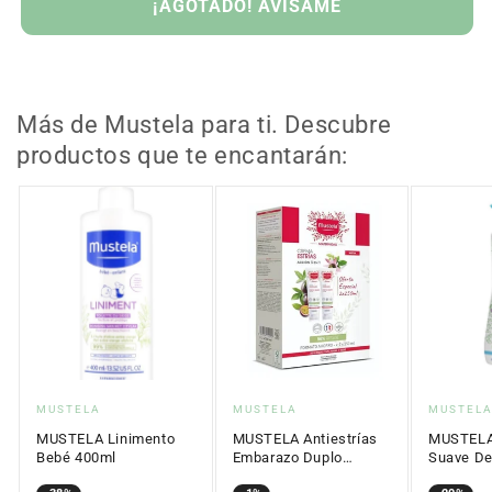
¡AGOTADO! AVÍSAME
Más de Mustela para ti. Descubre
productos que te encantarán:
Proveedor:
Proveedor:
Proveed
MUSTELA
MUSTELA
MUSTEL
MUSTELA Linimento
MUSTELA Antiestrías
MUSTELA
Bebé 400ml
Embarazo Duplo
Suave De
2x250ml
750ml