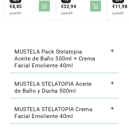
Precio
Precio
-38%
Precio
Precio
-1%
Precio
Precio
-20%
en
€8,85
regular
en
€32,94
regular
en
€11,98
regular
oferta
oferta
oferta
€14,50
€33,58
€15,02
MUSTELA Pack Stelatopia
Aceite de Baño 500ml + Crema
Facial Emoliente 40ml
MUSTELA STELATOPIA Aceite
de Baño y Ducha 500ml
MUSTELA STELATOPIA Crema
Facial Emoliente 40ml