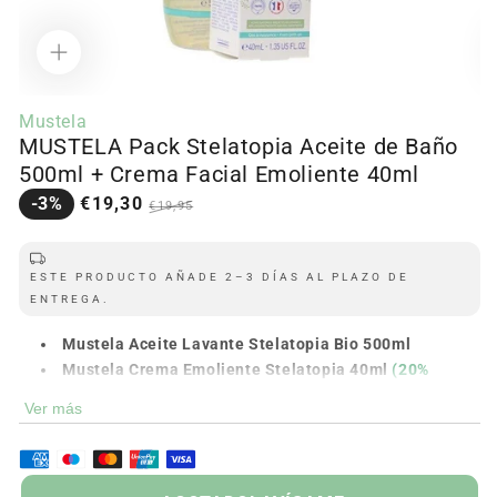
Abrir
Ab
contenido
c
Mustela
multimedia
m
MUSTELA Pack Stelatopia Aceite de Baño
1
2
en
e
500ml + Crema Facial Emoliente 40ml
modal
m
Precio
Precio
-3%
€19,30
€19,95
en
regular
oferta
ESTE PRODUCTO AÑADE 2–3 DÍAS AL PLAZO DE
ENTREGA.
Mustela Aceite Lavante Stelatopia Bio 500ml
Mustela Crema Emoliente Stelatopia 40ml
(20%
Descuento)
Ver más
GOTADO