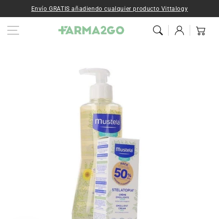
Ir al contenido
Envío GRATIS añadiendo cualquier producto Vittalogy
Iniciar
Carrito
sesión
Ir a la
información del
producto