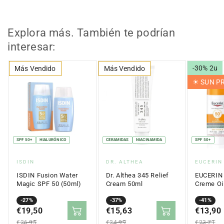
Explora más. También te podrían
interesar:
-30% 2u
Más Vendido
Más Vendido
☀︎ SUN 
SPF 50+
HIALURÓNICO
CERAMIDAS
NIACINAMIDA
SPF 50+
Proveedor:
Proveedor:
Proveed
ISDIN
DR. ALTHEA
EUCERIN
ISDIN Fusion Water
Dr. Althea 345 Relief
EUCERIN 
Magic SPF 50 (50ml)
Cream 50ml
Creme Oil
Touch SP
Precio
Precio
-27%
Precio
Precio
-37%
Precio
Precio
-41%
en
€19,50
regular
en
€15,63
regular
en
€13,90
regular
oferta
oferta
oferta
€26,95
€24,99
€23,71