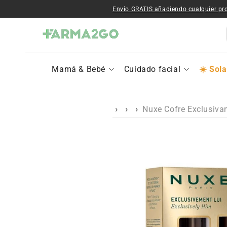
Ir al contenido
Envío GRATIS añadiendo cualquier pr
Mamá & Bebé
Cuidado facial
Sola
Nuxe Cofre Exclusiva
Ir a la
información del
producto