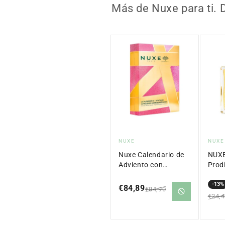
Más de Nuxe para ti. 
Proveedor:
Pro
NUXE
NUXE
Nuxe Calendario de
NUXE
Adviento con
Prod
Tratamientos de
Belleza
-13%
€84,89
€84,90
Precio
Precio
Prec
Prec
€24,
en
regular
en
regu
oferta
ofer