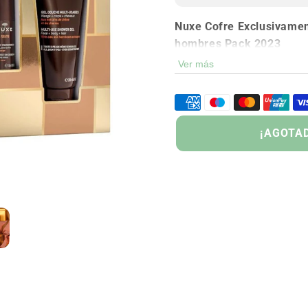
Nuxe Cofre Exclusivament
hombres Pack 2023
Ver más
NUXE Men Gel Hidr
AGOTADO
NUXE Men Gel de D
NUXE Men Desodora
¡AGOTA