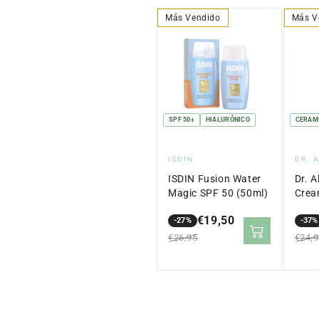
Más Vendido
Más V
SPF 50+
HIALURÓNICO
CERAM
Proveedor:
Pro
ISDIN
DR. 
ISDIN Fusion Water
Dr. A
Magic SPF 50 (50ml)
Crea
€19,50
-27%
-37%
Precio
Precio
Prec
Prec
€26,95
€24,
en
regular
en
regu
oferta
ofer