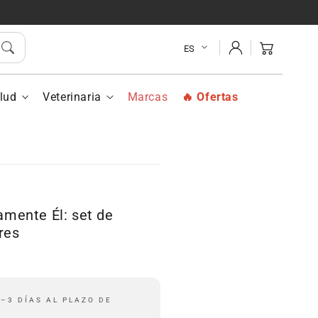
Nuxe
Nuxe
Cofre
Cofre
Iniciar
Exclusivamente
Exclusivamente
Carrito
ES
sesión
Él:
Él:
set
set
de
de
lud
Veterinaria
Marcas
Ofertas
cuidados
cuidados
para
para
hombres
hombres
amente Él: set de
res
r
–3 DÍAS AL PLAZO DE