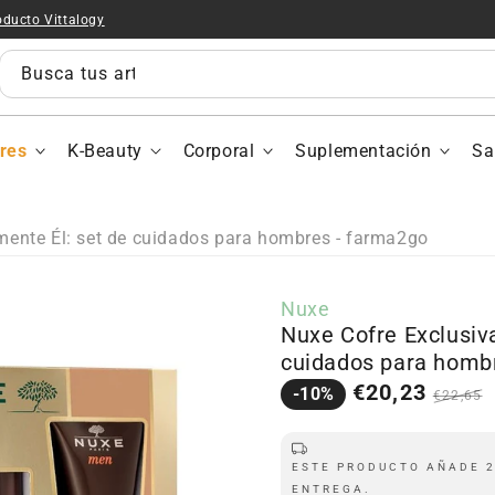
oducto Vittalogy
Busca tus artículos...
res
K-Beauty
Corporal
Suplementación
Sa
mente Él: set de cuidados para hombres - farma2go
Nuxe
Nuxe Cofre Exclusiv
cuidados para homb
Precio
Precio
€20,23
-10%
€22,65
en
regula
oferta
ESTE PRODUCTO AÑADE 2
ENTREGA.