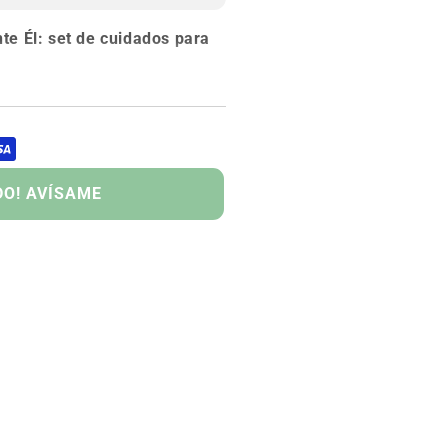
e Él: set de cuidados para
atante 50 ml
ucha Multi-usos 200 ml
nte Protección 24 H 50 ml
DO! AVÍSAME