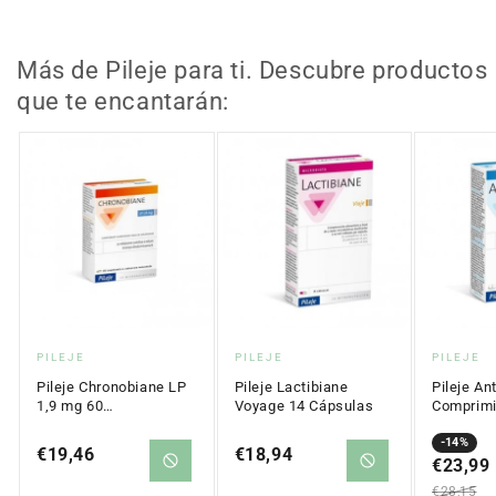
Más de Pileje para ti. Descubre productos
que te encantarán:
Proveedor:
Proveedor:
Proveed
PILEJE
PILEJE
PILEJE
Pileje Chronobiane LP
Pileje Lactibiane
Pileje An
1,9 mg 60
Voyage 14 Cápsulas
Comprim
Comprimidos
Precio
Precio
-14%
Precio
€19,46
Precio
€18,94
en
€23,99
regular
regular
regular
oferta
€28,15