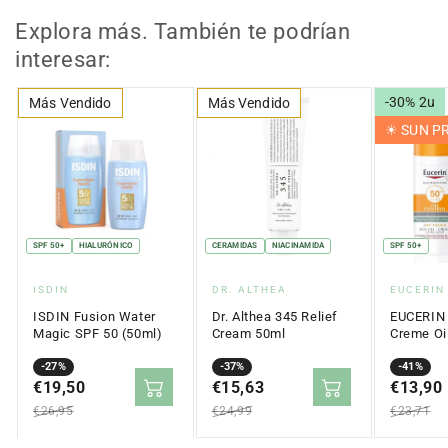
Explora más. También te podrían
interesar:
-30% 2u
Más Vendido
Más Vendido
☀︎ SUN 
SPF 50+
HIALURÓNICO
CERAMIDAS
NIACINAMIDA
SPF 50+
Proveedor:
Proveedor:
Proveed
ISDIN
DR. ALTHEA
EUCERIN
ISDIN Fusion Water
Dr. Althea 345 Relief
EUCERIN 
Magic SPF 50 (50ml)
Cream 50ml
Creme Oil
Touch SP
Precio
Precio
-27%
Precio
Precio
-37%
Precio
Precio
-41%
en
€19,50
regular
en
€15,63
regular
en
€13,90
regular
oferta
oferta
oferta
€26,95
€24,99
€23,71