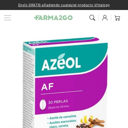
Ir al contenido
Envío GRATIS añadiendo cualquier producto Vittalogy
Iniciar
Carrito
sesión
Ir a la
información del
producto