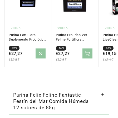
Proveedor:
Proveedor:
Proveed
PURINA
PURINA
PURINA
Purina FortiFlora
Purina Pro Plan Vet
Purina Pr
Suplemento Probiótico
Feline Fortiflora
LiveClear
para Perros 30 sobres
Complemento
Alimento
de 1g
Precio
Precio
-52%
Alimenticio 30 sobres
Precio
Precio
-52%
Precio
Precio
-57%
de 1g
en
€27,27
regular
en
€27,27
regular
en
€19,15
regular
oferta
oferta
oferta
€57,35
€57,35
€45,10
Purina Felix Feline Fantastic
Festín del Mar Comida Húmeda
12 sobres de 85g