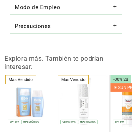
Modo de Empleo
Precauciones
Explora más. También te podrían
interesar:
-30% 2u
Más Vendido
Más Vendido
☀︎ SUN 
SPF 50+
HIALURÓNICO
CERAMIDAS
NIACINAMIDA
SPF 50+