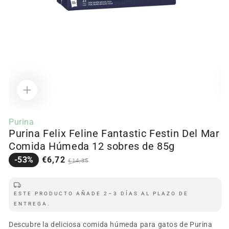
Ab
Abrir
c
contenido
m
Purina
multimedia
2
Purina Felix Feline Fantastic Festin Del Mar
1
e
en
m
Comida Húmeda 12 sobres de 85g
modal
Precio
Precio
-53%
€6,72
€14,35
en
regular
oferta
ESTE PRODUCTO AÑADE 2–3 DÍAS AL PLAZO DE
ENTREGA.
Descubre la deliciosa comida húmeda para gatos de Purina