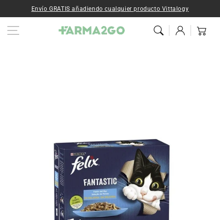
Ir al contenido
Envío GRATIS añadiendo cualquier producto Vittalogy
Iniciar
Carrito
sesión
Ir a la
información del
producto