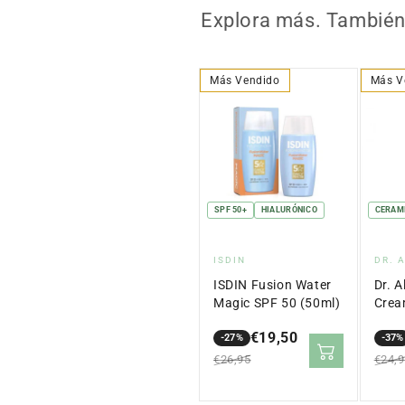
Explora más. También 
Más Vendido
Más V
SPF 50+
HIALURÓNICO
CERAM
Proveedor:
Pro
ISDIN
DR. 
ISDIN Fusion Water
Dr. A
Magic SPF 50 (50ml)
Crea
€19,50
-27%
-37%
Precio
Precio
Prec
Prec
€26,95
€24,
en
regular
en
regu
oferta
ofer