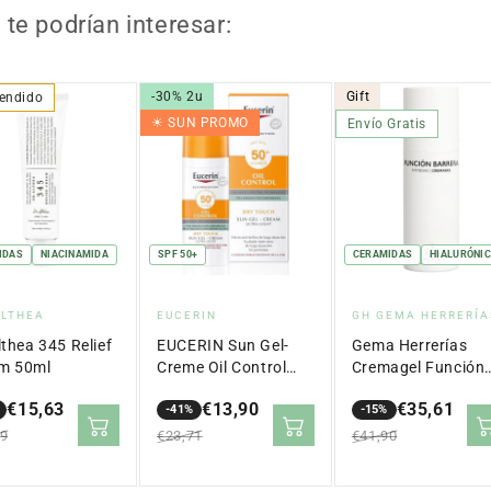
te podrían interesar:
-30% 2u
Gift
endido
☀︎ SUN PROMO
Envío Gratis
IDAS
NIACINAMIDA
SPF 50+
CERAMIDAS
HIALURÓNI
veedor:
Proveedor:
Proveedor:
ALTHEA
EUCERIN
GH GEMA HERRERÍA
lthea 345 Relief
EUCERIN Sun Gel-
Gema Herrerías
m 50ml
Creme Oil Control
Cremagel Función
Dry Touch SPF 50+
Barrera Antiedad 
€15,63
€13,90
€35,61
(50ml)
-41%
ml
-15%
io
io
Precio
Precio
Precio
Precio
99
€23,71
€41,90
lar
en
regular
en
regular
ta
oferta
oferta