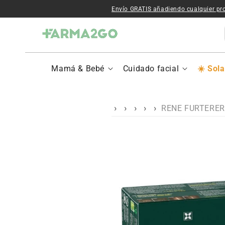
Ir al contenido
Envío GRATIS añadiendo cualquier pr
Mamá & Bebé
Cuidado facial
Sola
RENE FURTERER T
Ir a la
información del
producto