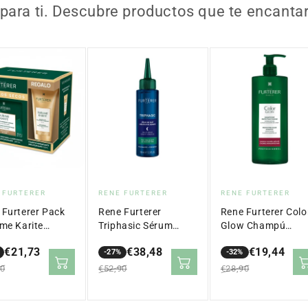
para ti. Descubre productos que te encanta
veedor:
Proveedor:
Proveedor:
 FURTERER
RENE FURTERER
RENE FURTERER
 Furterer Pack
Rene Furterer
Rene Furterer Colo
ime Karite
Triphasic Sérum
Glow Champú
arilla 200ml
Noche 100ml
Protector del Colo
€21,73
€38,48
€19,44
mpú 50ml
-27%
Cabello Teñido 50
-32%
io
io
Precio
Precio
Precio
Precio
ml
10
€52,90
€28,90
lar
en
regular
en
regular
ta
oferta
oferta