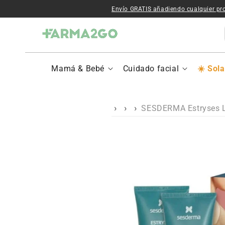
Ir al contenido
Envío GRATIS añadiendo cualquier pr
Mamá & Bebé
Cuidado facial
Sola
SESDERMA Estryses Lo
Ir a la
información del
producto