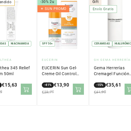
-30% 2u
Gift
endido
☀︎ SUN PROMO
Envío Gratis
IDAS
NIACINAMIDA
SPF 50+
CERAMIDAS
HIALURÓNI
veedor:
Proveedor:
Proveedor:
ALTHEA
EUCERIN
GH GEMA HERRERÍA
lthea 345 Relief
EUCERIN Sun Gel-
Gema Herrerías
m 50ml
Creme Oil Control
Cremagel Función
Dry Touch SPF 50+
Barrera Antiedad 
€15,63
€13,90
€35,61
(50ml)
-41%
ml
-15%
io
io
Precio
Precio
Precio
Precio
99
€23,71
€41,90
lar
en
regular
en
regular
ta
oferta
oferta