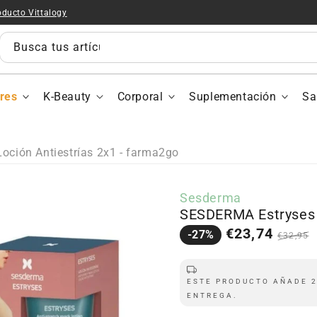
oducto Vittalogy
Busca tus artículos...
res
K-Beauty
Corporal
Suplementación
Sa
ción Antiestrías 2x1 - farma2go
Sesderma
SESDERMA Estryses L
Precio
Precio
€23,74
-27%
€32,95
en
regula
oferta
ESTE PRODUCTO AÑADE 2
ENTREGA.