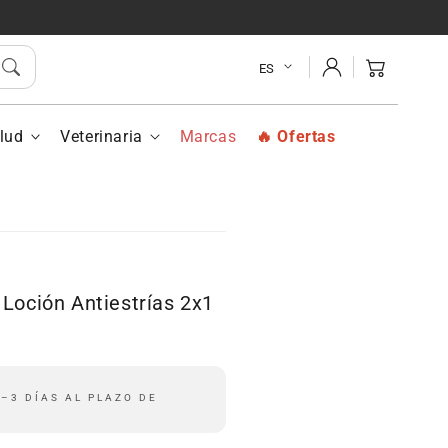
SESDERMA
SESDERMA
Estryses
Estryses
Iniciar
Loción
Loción
Carrito
ES
sesión
Antiestrías
Antiestrías
2x1
2x1
lud
Veterinaria
Marcas
Ofertas
oción Antiestrías 2x1
r
–3 DÍAS AL PLAZO DE