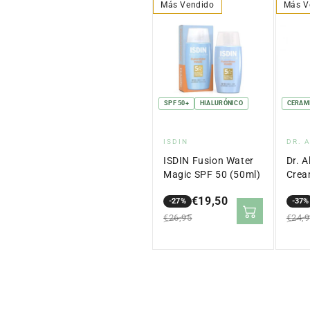
Más Vendido
Más V
SPF 50+
HIALURÓNICO
CERAM
Proveedor:
Pro
ISDIN
DR. 
ISDIN Fusion Water
Dr. A
Magic SPF 50 (50ml)
Crea
€19,50
-27%
-37%
Precio
Precio
Prec
Prec
€26,95
€24,
en
regular
en
regu
oferta
ofer