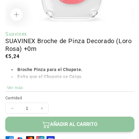
Abrir
Ab
contenido
c
Suavinex
multimedia
m
SUAVINEX Broche de Pinza Decorado (Loro
1
2
en
e
Rosa) +0m
modal
m
Precio
€5,24
regular
Broche Pinza para el Chupete.
Evita que el Chupete se Caiga.
Pinza con Máxima Sujeción.
Ver más
A Juego con los Chupetes SX Pro.
Cantidad
Diseño Loro Rosa.
Ideal desde el Nacimiento.
Disminuir
Aumentar
cantidad
cantidad
para
para
AÑADIR AL CARRITO
SUAVINEX
SUAVINEX
Broche
Broche