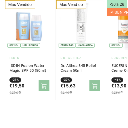
-30% 2u
Más Vendido
Más Vendido
☀︎ SUN 
SPF 50+
HIALURÓNICO
CERAMIDAS
NIACINAMIDA
SPF 50+
Proveedor:
Proveedor:
Proveed
ISDIN
DR. ALTHEA
EUCERIN
ISDIN Fusion Water
Dr. Althea 345 Relief
EUCERIN 
Magic SPF 50 (50ml)
Cream 50ml
Creme Oil
Touch SP
Precio
Precio
-27%
Precio
Precio
-37%
Precio
Precio
-41%
en
€19,50
regular
en
€15,63
regular
en
€13,90
regular
oferta
oferta
oferta
€26,95
€24,99
€23,71