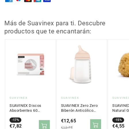
de
de
Pinza
Pinza
Decorado
Decorado
(Loro
(Loro
Más de Suavinex para ti. Descubre
Rosa)
Rosa)
productos que te encantarán:
+0m
+0m
Proveedor:
Proveedor:
Proveed
SUAVINEX
SUAVINEX
SUAVINE
SUAVINEX Discos
SUAVINEX Zero Zero
SUAVINE
Absorbentes 60
Biberón Anticólico
Natural 
Unidades + 30 GRATIS
Flujo Medio 270ml
Precio
Precio
-17%
Precio
€12,65
Precio
Precio
Precio
-15%
en
€7,82
regular
en
regular
en
€4,55
regular
€12,74