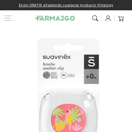
Ir al contenido
Envío GRATIS añadiendo cualquier producto Vittalogy
Iniciar
Carrito
sesión
Ir a la
información del
producto