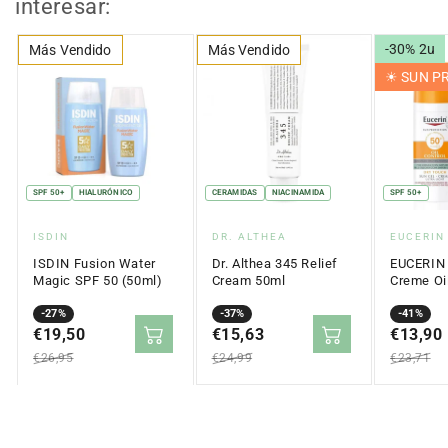
interesar:
-30% 2u
Más Vendido
Más Vendido
☀︎ SUN 
SPF 50+
HIALURÓNICO
CERAMIDAS
NIACINAMIDA
SPF 50+
Proveedor:
Proveedor:
Proveed
ISDIN
DR. ALTHEA
EUCERIN
ISDIN Fusion Water
Dr. Althea 345 Relief
EUCERIN 
Magic SPF 50 (50ml)
Cream 50ml
Creme Oil
Touch SP
Precio
Precio
-27%
Precio
Precio
-37%
Precio
Precio
-41%
en
€19,50
regular
en
€15,63
regular
en
€13,90
regular
oferta
oferta
oferta
€26,95
€24,99
€23,71