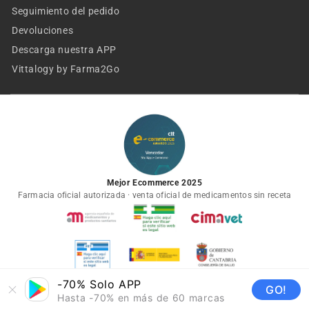
Seguimiento del pedido
Devoluciones
Descarga nuestra APP
Vittalogy by Farma2Go
Mejor Ecommerce 2025
Farmacia oficial autorizada · venta oficial de medicamentos sin receta
-70% Solo APP
GO!
Hasta -70% en más de 60 marcas
€35,00
€38,33
AGOTA