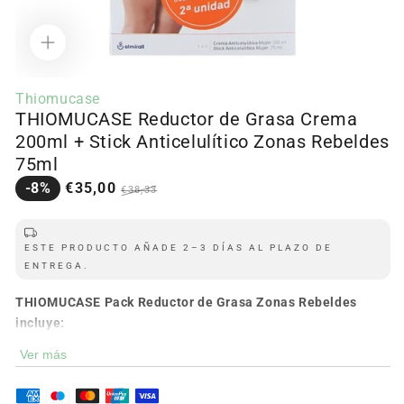
Abrir
contenido
Thiomucase
multimedia
THIOMUCASE Reductor de Grasa Crema
1
en
200ml + Stick Anticelulítico Zonas Rebeldes
modal
75ml
Precio
Precio
-8%
€35,00
€38,33
en
regular
oferta
ESTE PRODUCTO AÑADE 2–3 DÍAS AL PLAZO DE
ENTREGA.
THIOMUCASE Pack Reductor de Grasa Zonas Rebeldes
incluye:
Ver más
-
Stick Anticelulítico Zonas Rebeldes 75ml
GOTADO
Stick Anticelulítico de Zonas Rebeldes.