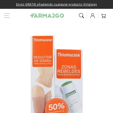
Ir al contenido
Envío GRATIS añadiendo cualquier producto Vittalogy
Iniciar
Carrito
sesión
Ir a la
información del
producto