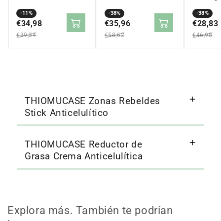
Crema Anticelulítica
Celulític
DUPLO 2x200ml
Precio
Precio
-11%
Precio
Precio
-38%
comprim
Precio
Precio
-38%
en
€34,98
regular
en
€35,96
regular
en
€28,83
regular
oferta
oferta
oferta
€39,34
€58,62
€46,98
THIOMUCASE Zonas Rebeldes
Stick Anticelulítico
THIOMUCASE Reductor de
Grasa Crema Anticelulítica
Explora más. También te podrían