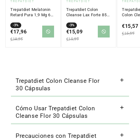
Proveedor:
Proveedor:
Proveed
TREPATDIET
TREPATDIET
TREPATD
Trepatdiet Melatonin
Trepatdiet Colon
Trepatdie
Retard Pura 1,9 Mg 60
Cleanse Lax Forte 850
Colon Cl
Mtabs
Mg X 30 Tabs
30 Table
Precio
Precio
-3%
Precio
Precio
-3%
Precio
€15,57
Precio
en
€17,96
regular
en
€15,09
regular
en
regular
€15,59
oferta
oferta
oferta
€18,56
€15,59
Trepatdiet Colon Cleanse Flor
30 Cápsulas
Cómo Usar Trepatdiet Colon
Cleanse Flor 30 Cápsulas
Precauciones con Trepatdiet