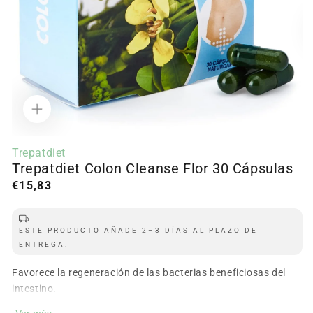
Ab
c
m
2
e
m
Abrir
contenido
Trepatdiet
multimedia
Trepatdiet Colon Cleanse Flor 30 Cápsulas
1
en
Precio
€15,83
modal
regular
ESTE PRODUCTO AÑADE 2–3 DÍAS AL PLAZO DE
ENTREGA.
Favorece la regeneración de las bacterias beneficiosas del
intestino.
Ver más