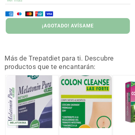
Acción desentoxicante y laxante suave.
GOTADO
Favorece la digestión.
¡AGOTADO! AVÍSAME
Más de Trepatdiet para ti. Descubre
productos que te encantarán:
MELATONINA