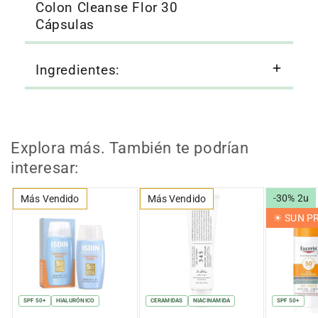
Colon Cleanse Flor 30
Cápsulas
Ingredientes:
Explora más. También te podrían
interesar:
-30% 2u
Más Vendido
Más Vendido
☀︎ SUN 
SPF 50+
HIALURÓNICO
CERAMIDAS
NIACINAMIDA
SPF 50+