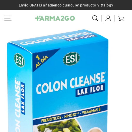
Ir al contenido
Envío GRATIS añadiendo cualquier producto Vittalogy
Iniciar
Carrito
sesión
Ir a la
información del
producto