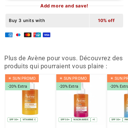
AVÈNE
AVÈNE
Add more and save!
Spray
Spray
Solaire
Solaire
Buy 3 units with
10% off
Enfant
Enfant
SPF
SPF
50+
50+
200
200
ml
ml
Plus de Avène pour vous. Découvrez des
produits qui pourraient vous plaire :
☀︎ SUN PROMO
☀︎ SUN PROMO
☀︎ SUN 
-20% Extra
-20% Extra
-20% Extr
SPF 50+
VITAMINE C
SPF 50+
NIACINAMIDE
+1
SPF 50+
PA