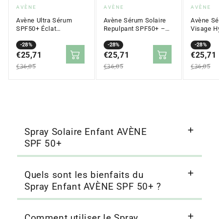
Fournisseur
Fournisseur
Fournis
AVÈNE
AVÈNE
AVÈNE
:
:
:
Avène Ultra Sérum
Avène Sérum Solaire
Avène Sé
SPF50+ Éclat
Repulpant SPF50+ –
Visage H
Antioxydant
30 ml
SPF50+ –
Prix
Prix
-28%
Prix
Prix
-28%
Prix
Prix
-28%
en
€25,71
régulier
en
€25,71
régulier
en
€25,71
régulier
solde
solde
solde
€36,05
€36,05
€36,05
Spray Solaire Enfant AVÈNE
SPF 50+
Quels sont les bienfaits du
Spray Enfant AVÈNE SPF 50+ ?
Comment utiliser le Spray