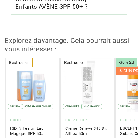
Enfants AVÈNE SPF 50+ ?
Explorez davantage. Cela pourrait aussi
vous intéresser :
-30% 2u
Best-seller
Best-seller
☀︎ SUN 
SPF 50+
ACIDE HYALURONIQUE
CÉRAMIDES
NIACINAMIDE
SPF 50+
Fournisseur
Fournisseur
Fournis
ISDIN
DR. ALTHEA
EUCERIN
:
:
:
ISDIN Fusion Eau
Crème Relieve 345 Dr.
EUCERIN
Magique SPF 50
Althea 50ml
Solaire C