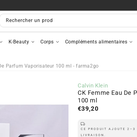
pour
po
CK
CK
Femme
Fe
Rechercher un produit...
Eau
Ea
De
De
Parfum
Pa
K-Beauty
Corps
Compléments alimentaires
Vaporisate
Vap
100
10
ml
ml
e Parfum Vaporisateur 100 ml - farma2go
Calvin Klein
CK Femme Eau De P
100 ml
Prix
€39,20
régulier
CE PRODUIT AJOUTE 2–3
LIVRAISON.