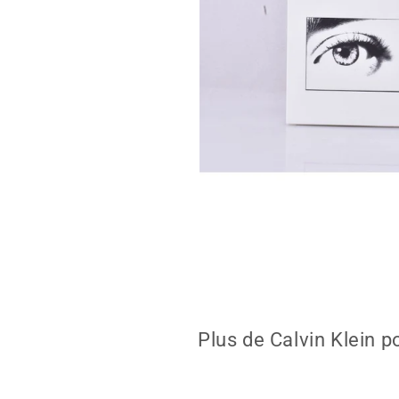
Ouvrir
le
média
1
dans
la
modale
Plus de Calvin Klein p