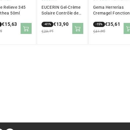
:
:
e Relieve 345
EUCERIN Gel-Crème
Gema Herrerías
lthea 50ml
Solaire Contrôle de
Cremagel Fonction
l'Huile Toucher Sec
Barrière Anti-âge 
€15,63
€13,90
€35,61
SPF 50+ (50ml)
-41%
ml
-15%
Prix
Prix
Prix
Prix
99
€23,71
€41,90
ier
en
régulier
en
régulier
e
solde
solde