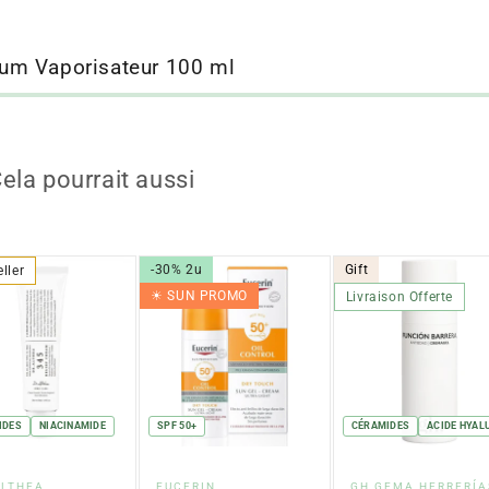
um Vaporisateur 100 ml
ela pourrait aussi
-30% 2u
Gift
eller
☀︎ SUN PROMO
Livraison Offerte
IDES
NIACINAMIDE
SPF 50+
CÉRAMIDES
ACIDE HYAL
rnisseur
Fournisseur
Fournisseur
ALTHEA
EUCERIN
GH GEMA HERRERÍA