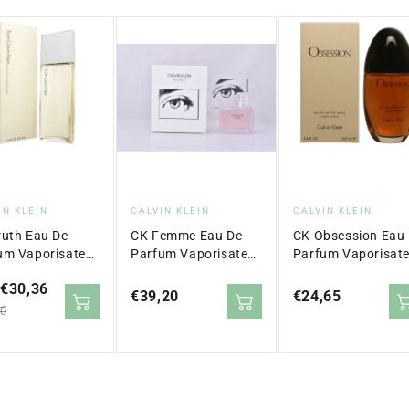
rnisseur
Fournisseur
Fournisseur
IN KLEIN
CALVIN KLEIN
CALVIN KLEIN
:
:
ruth Eau De
CK Femme Eau De
CK Obsession Eau
um Vaporisateur
Parfum Vaporisateur
Parfum Vaporisat
ml
100 ml
100 ml
€30,36
Prix
€39,20
Prix
€24,65
10
régulier
régulier
ier
e