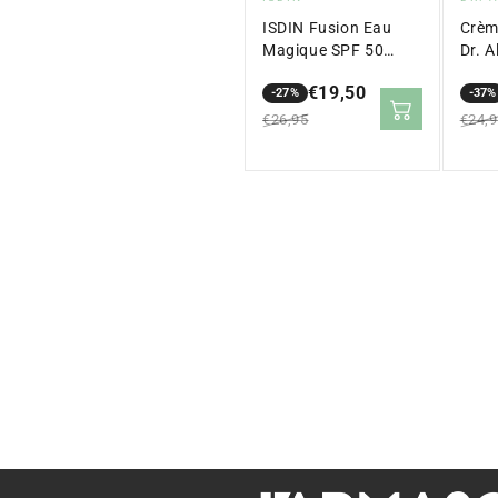
:
:
ISDIN Fusion Eau
Crèm
Magique SPF 50
Dr. A
(50ml)
€19,50
-27%
-37%
Prix
Prix
Prix
Prix
€26,95
€24,
en
régulier
en
régul
solde
sold