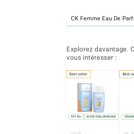
CK Femme Eau De Parf
Explorez davantage. C
vous intéresser :
Best-seller
Best-s
SPF 50+
ACIDE HYALURONIQUE
CÉRAM
Fournisseur
Fou
ISDIN
DR. 