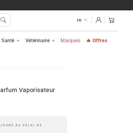
ur
Se
mme
Panier
FR
connecter
u
rfum
Santé
Vétérinaire
Marques
Offres
ur
orisateur
0
arfum Vaporisateur
 JOURS AU DÉLAI DE