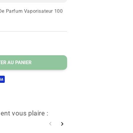
De Parfum Vaporisateur 100
ein.
er
ER AU PANIER
eur
ent vous plaire :