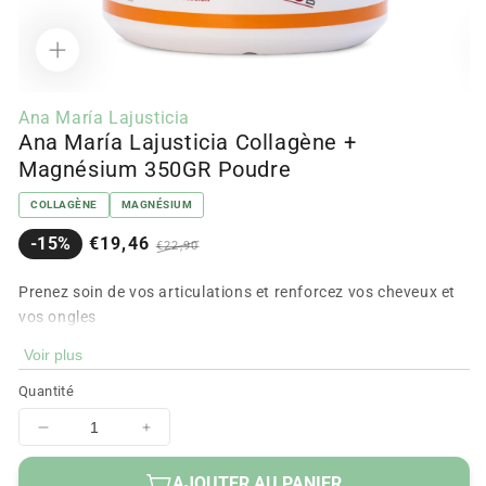
Ouvrir
Ou
le
le
Ana María Lajusticia
média
m
Ana María Lajusticia Collagène +
1
2
dans
d
Magnésium 350GR Poudre
la
la
modale
m
COLLAGÈNE
MAGNÉSIUM
Prix
Prix
-15%
€19,46
€22,90
en
régulier
solde
Prenez soin de vos articulations et renforcez vos cheveux et
vos ongles
Voir plus
350g
Quantité
Diminuer
Augmenter
la
la
quantité
quantité
AJOUTER AU PANIER