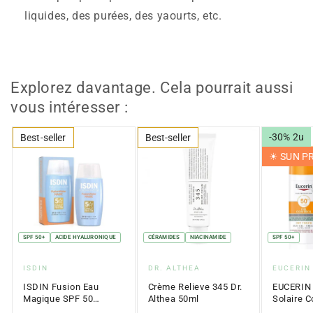
liquides, des purées, des yaourts, etc.
Explorez davantage. Cela pourrait aussi
vous intéresser :
-30% 2u
Best-seller
Best-seller
☀︎ SUN 
SPF 50+
ACIDE HYALURONIQUE
CÉRAMIDES
NIACINAMIDE
SPF 50+
Fournisseur
Fournisseur
Fournis
ISDIN
DR. ALTHEA
EUCERIN
:
:
:
ISDIN Fusion Eau
Crème Relieve 345 Dr.
EUCERIN
Magique SPF 50
Althea 50ml
Solaire C
(50ml)
l'Huile T