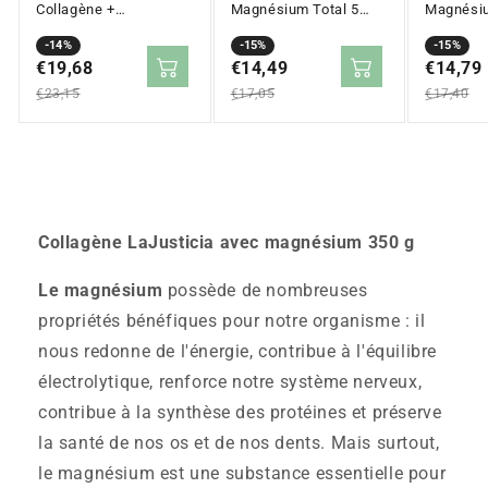
Collagène +
Magnésium Total 5
Magnésiu
Magnésium – Lot 2 x
Sels 100 Comprimés
avec Ha
450 comprimés
Prix
Prix
-14%
Prix
Prix
-15%
70 Comp
Prix
Prix
-15%
en
€19,68
régulier
en
€14,49
régulier
en
€14,79
régulier
solde
solde
solde
€23,15
€17,05
€17,40
Collagène LaJusticia avec magnésium 350 g
Le magnésium
possède de nombreuses
propriétés bénéfiques pour notre organisme : il
nous redonne de l'énergie, contribue à l'équilibre
électrolytique, renforce notre système nerveux,
contribue à la synthèse des protéines et préserve
la santé de nos os et de nos dents. Mais surtout,
le magnésium est une substance essentielle pour