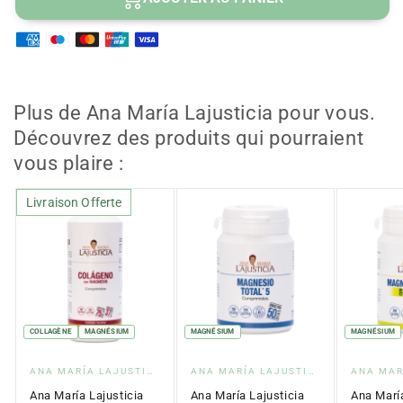
pour
pour
Ana
Ana
María
María
Lajusticia
Lajusticia
Collagène
Collagène
+
+
Plus de Ana María Lajusticia pour vous.
Magnésium
Magnésium
Découvrez des produits qui pourraient
350GR
350GR
vous plaire :
Poudre
Poudre
Livraison Offerte
COLLAGÈNE
MAGNÉSIUM
MAGNÉSIUM
MAGNÉSIUM
Fournisseur
Fournisseur
Fournis
ANA MARÍA LAJUSTICIA
ANA MARÍA LAJUSTICIA
:
:
:
Ana María Lajusticia
Ana María Lajusticia
Ana María