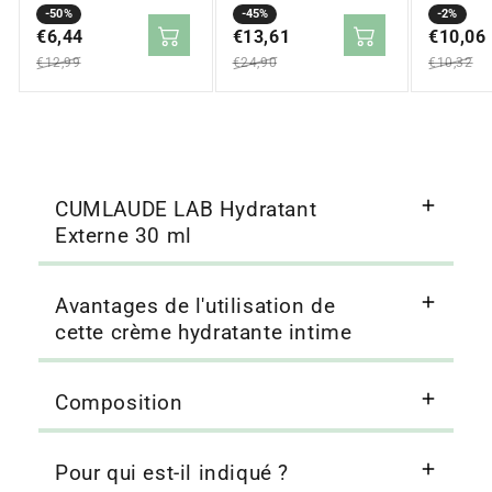
Prix
Prix
-50%
2x30ml
Prix
Prix
-45%
ml
Prix
Prix
-2%
en
€6,44
régulier
en
€13,61
régulier
en
€10,06
régulier
solde
solde
solde
€12,99
€24,90
€10,32
CUMLAUDE LAB Hydratant
Externe 30 ml
Avantages de l'utilisation de
cette crème hydratante intime
Composition
Pour qui est-il indiqué ?