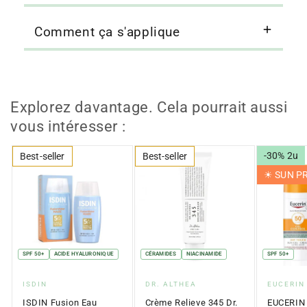
Comment ça s'applique
Explorez davantage. Cela pourrait aussi
vous intéresser :
-30% 2u
Best-seller
Best-seller
☀︎ SUN 
SPF 50+
ACIDE HYALURONIQUE
CÉRAMIDES
NIACINAMIDE
SPF 50+
Fournisseur
Fournisseur
Fournis
ISDIN
DR. ALTHEA
EUCERIN
:
:
:
ISDIN Fusion Eau
Crème Relieve 345 Dr.
EUCERIN