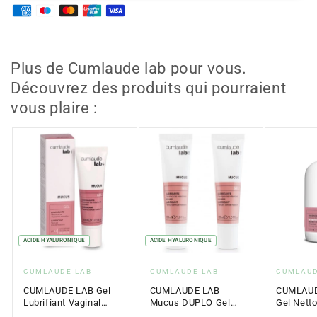
CUMLAUDE
CUMLAUDE
--> Si vous souhaitez voir plus de crèmes hydratantes
LAB
LAB
intimes.
Hydratant
Hydratant
Externe
Externe
30
30
Plus de Cumlaude lab pour vous.
ml
ml
Découvrez des produits qui pourraient
vous plaire :
ACIDE HYALURONIQUE
ACIDE HYALURONIQUE
Fournisseur
Fournisseur
Fournis
CUMLAUDE LAB
CUMLAUDE LAB
CUMLAUD
:
:
:
CUMLAUDE LAB Gel
CUMLAUDE LAB
CUMLAUD
Lubrifiant Vaginal
Mucus DUPLO Gel
Gel Nett
Mucus 30 ml
Lubrifiant Vaginal
Intime Q