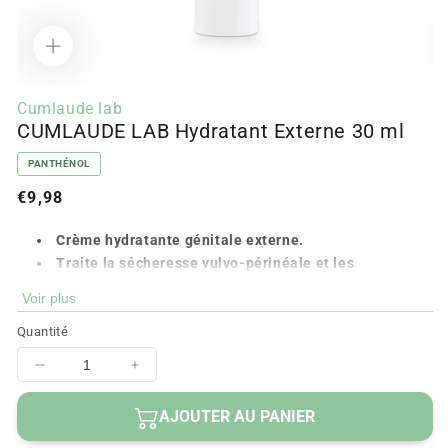
Ouvrir
Ou
le
le
Cumlaude lab
média
m
CUMLAUDE LAB Hydratant Externe 30 ml
1
2
dans
d
la
la
PANTHÉNOL
modale
m
Prix
€9,98
régulier
Crème hydratante génitale externe.
Traite la sécheresse vulvo-périnéale et les
démangeaisons.
Voir plus
Pour femmes et filles à partir de 3 ans.
Quantité
Hydrate en profondeur.
Favorise les relations sexuelles.
Diminuer
Augmenter
Il n'altère pas la flore intime.
la
la
Avec alpha bisabolol, allantoïne et panthénol.
quantité
quantité
AJOUTER AU PANIER
Respectez le pH vaginal.
pour
pour