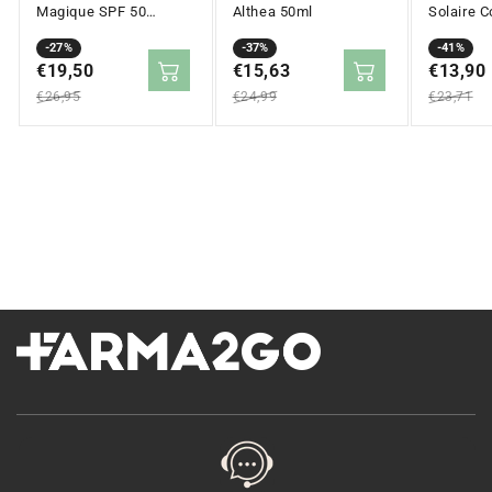
Magique SPF 50
Althea 50ml
Solaire C
(50ml)
l'Huile T
Prix
Prix
-27%
Prix
Prix
-37%
SPF 50+ 
Prix
Prix
-41%
en
€19,50
régulier
en
€15,63
régulier
en
€13,90
régulier
solde
solde
solde
€26,95
€24,99
€23,71