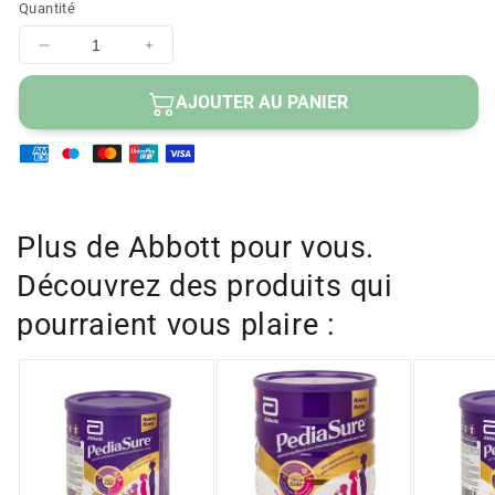
Quantité
Diminuer
Augmenter
la
la
quantité
quantité
AJOUTER AU PANIER
pour
pour
DALSY
DALSY
400
400
MG
MG
30
30
comprimés
comprimés
Plus de Abbott pour vous.
enrobés
enrobés
Découvrez des produits qui
pourraient vous plaire :