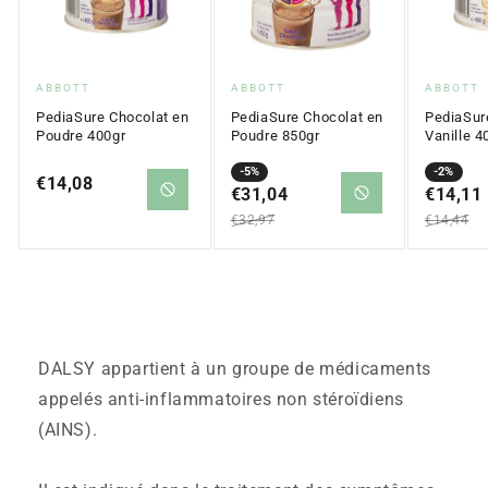
Fournisseur
Fournisseur
Fournis
ABBOTT
ABBOTT
ABBOTT
:
:
:
PediaSure Chocolat en
PediaSure Chocolat en
PediaSur
Poudre 400gr
Poudre 850gr
Vanille 4
Prix
Prix
-5%
Prix
Prix
-2%
Prix
€14,08
en
€31,04
régulier
en
€14,11
régulier
régulier
solde
solde
€32,97
€14,44
DALSY appartient à un groupe de médicaments
appelés anti-inflammatoires non stéroïdiens
(AINS).