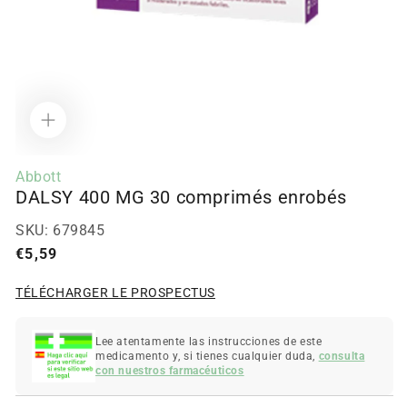
Ouvrir
le
Abbott
média
DALSY 400 MG 30 comprimés enrobés
1
dans
la
SKU:
679845
modale
Prix
€5,59
régulier
TÉLÉCHARGER LE PROSPECTUS
Lee atentamente las instrucciones de este
medicamento y, si tienes cualquier duda,
consulta
con nuestros farmacéuticos