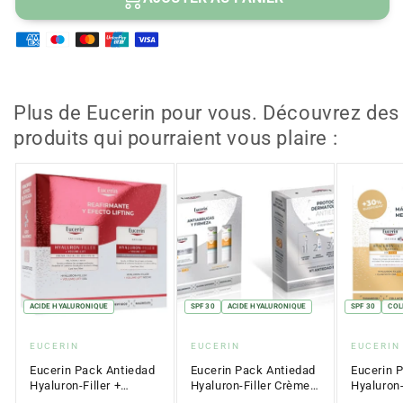
Sans parfum
pour
pour
EUCERIN
EUCERIN
Kids
Kids
Sensitive
Sensitive
Protect
Protect
Gel
Gel
Plus de Eucerin pour vous. Découvrez des
Crème
Crème
produits qui pourraient vous plaire :
Toucher
Toucher
Sec
Sec
FPS50+
FPS50+
(200ml)
(200ml)
ACIDE HYALURONIQUE
SPF 30
ACIDE HYALURONIQUE
SPF 30
COL
Fournisseur
Fournisseur
Fournis
EUCERIN
EUCERIN
EUCERIN
:
:
:
Eucerin Pack Antiedad
Eucerin Pack Antiedad
Eucerin 
Hyaluron-Filler +
Hyaluron-Filler Crème
Hyaluron-
Volume-Lift 50ml +
de Jour FPS 30 50ml +
Elasticit