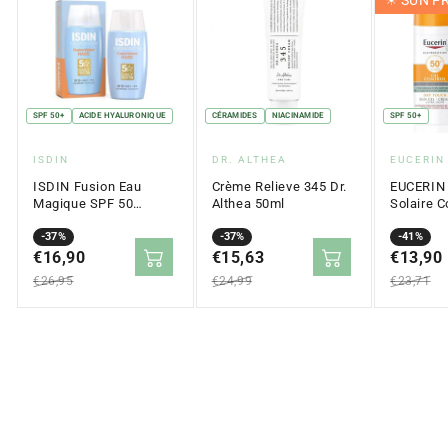
SPF 50+
ACIDE HYALURONIQUE
CÉRAMIDES
NIACINAMIDE
SPF 50+
Fournisseur
Fournisseur
Fournis
ISDIN
DR. ALTHEA
EUCERIN
:
:
:
ISDIN Fusion Eau
Crème Relieve 345 Dr.
EUCERIN
Magique SPF 50
Althea 50ml
Solaire C
(50ml)
l'Huile T
Prix
Prix
-37%
Prix
Prix
-37%
SPF 50+ 
Prix
Prix
-41%
en
€16,90
régulier
en
€15,63
régulier
en
€13,90
régulier
solde
solde
solde
€26,95
€24,99
€23,71