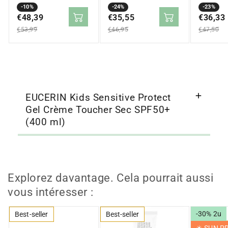
Crème de Nuit 50ml
Prix
Prix
-10%
2 Minis Sun 5ml
Prix
Prix
-24%
50ml + 2
Prix
Prix
-23%
Photoagi
en
€48,39
régulier
en
€35,55
régulier
en
€36,33
régulier
solde
solde
solde
€53,99
€46,95
€47,50
EUCERIN Kids Sensitive Protect
Gel Crème Toucher Sec SPF50+
(400 ml)
Explorez davantage. Cela pourrait aussi
vous intéresser :
-30% 2u
Best-seller
Best-seller
☀︎ SUN 