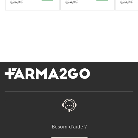
€26,95
€24,99
€23,71
Besoin d’aide ?