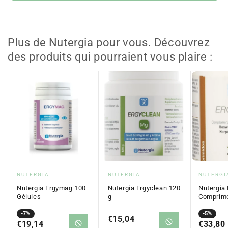
Plus de Nutergia pour vous. Découvrez
des produits qui pourraient vous plaire :
Fournisseur
Fournisseur
Fournis
NUTERGIA
NUTERGIA
NUTERGI
:
:
:
Nutergia Ergymag 100
Nutergia Ergyclean 120
Nutergia
Gélules
g
Comprim
Prix
Prix
-7%
Prix
Prix
-5%
Prix
€15,04
en
€19,14
régulier
en
€33,80
régulier
régulier