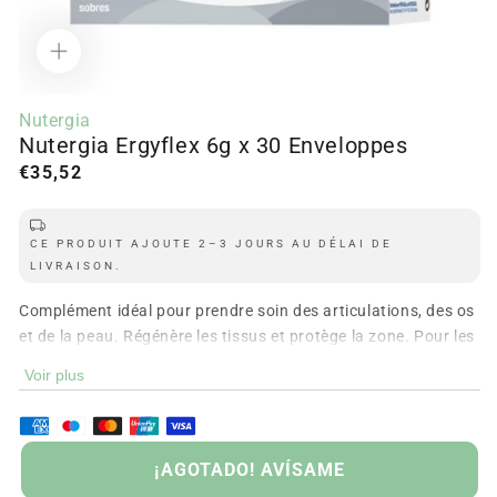
Ouvrir
le
Nutergia
média
Nutergia Ergyflex 6g x 30 Enveloppes
1
dans
Prix
€35,52
la
modale
régulier
CE PRODUIT AJOUTE 2–3 JOURS AU DÉLAI DE
LIVRAISON.
Complément idéal pour prendre soin des articulations, des os
et de la peau. Régénère les tissus et protège la zone. Pour les
sportifs et les seniors.
Voir plus
PUISÉ
¡AGOTADO! AVÍSAME