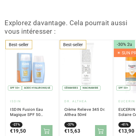
Explorez davantage. Cela pourrait aussi
vous intéresser :
-30% 2u
Best-seller
Best-seller
☀︎ SUN 
SPF 50+
ACIDE HYALURONIQUE
CÉRAMIDES
NIACINAMIDE
SPF 50+
Fournisseur
Fournisseur
Fournis
ISDIN
DR. ALTHEA
EUCERIN
:
:
:
ISDIN Fusion Eau
Crème Relieve 345 Dr.
EUCERIN
Magique SPF 50
Althea 50ml
Solaire C
(50ml)
l'Huile T
Prix
Prix
-27%
Prix
Prix
-37%
SPF 50+ 
Prix
Prix
-41%
en
€19,50
régulier
en
€15,63
régulier
en
€13,90
régulier
solde
solde
solde