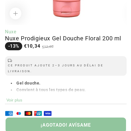
Ouvrir
Ou
le
le
Nuxe
média
m
Nuxe Prodigieux Gel Douche Floral 200 ml
1
2
dans
d
Prix
Prix
-13%
€10,34
€12,00
la
la
modale
m
en
régulier
solde
CE PRODUIT AJOUTE 2–3 JOURS AU DÉLAI DE
LIVRAISON.
Gel douche.
Convient à tous les types de peau.
Texture douce.
Voir plus
Formulé avec des ingrédients naturels.
PUISÉ
Hydrate et adoucit la peau.
La sécheresse arrive.
Avec 96% d'ingrédients d'origine naturelle.
¡AGOTADO! AVÍSAME
Format 200 ml.