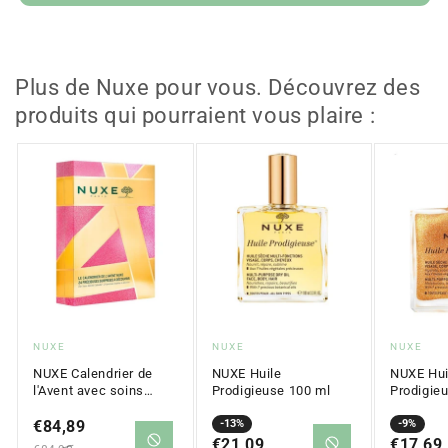
Plus de Nuxe pour vous. Découvrez des
produits qui pourraient vous plaire :
Fournisseur
Fournisseur
Fournis
NUXE
NUXE
NUXE
:
:
:
NUXE Calendrier de
NUXE Huile
NUXE Hui
l'Avent avec soins
Prodigieuse 100 ml
Prodigie
esthétiques
Prix
€84,89
Prix
Prix
Prix
-13%
Prix
Prix
-9%
en
régulier
en
€21,09
régulier
en
€17,69
régulier