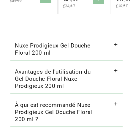
€84,90
solde
solde
solde
€24,49
€19,51
Nuxe Prodigieux Gel Douche
Floral 200 ml
Avantages de l'utilisation du
Gel Douche Floral Nuxe
Prodigieux 200 ml
À qui est recommandé Nuxe
Prodigieux Gel Douche Floral
200 ml ?