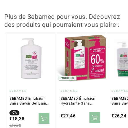
Corporel
Corporel
Bébé
Bébé
400
400
Plus de Sebamed pour vous. Découvrez
ml
ml
des produits qui pourraient vous plaire :
PANTHÉNOL
Fournisseur
Fournisseur
Fournis
SEBAMED
SEBAMED
SEBAME
:
:
:
SEBAMED Emulsion
SEBAMED Émulsion
SEBAMED
Sans Savon Gel Bain
Hydratante Sans
Sans Sav
1000ml
Savon à l'Huile d'Olive
Bain VA
Prix
Prix
-7%
DUPLO 2x750 ml
2x750ml
Prix
€27,46
Prix
€26,24
en
€18,38
régulier
régulier
régulier
solde
€19,92