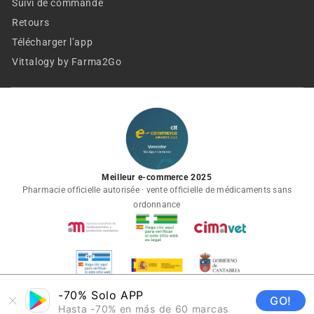
Suivi de commande
Retours
Télécharger l’app
Vittalogy by Farma2Go
Meilleur e-commerce 2025
Pharmacie officielle autorisée · vente officielle de médicaments sans
ordonnance
-70% Solo APP
€12,54
€16,90
AJOUTER AU PANIER
GO!
Hasta -70% en más de 60 marcas