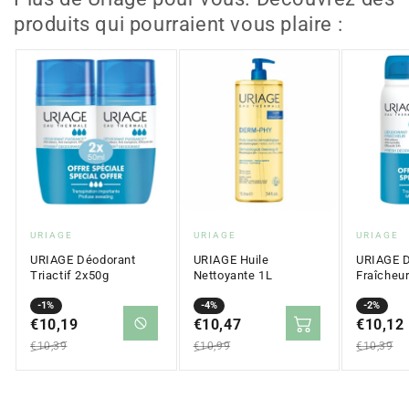
produits qui pourraient vous plaire :
Fournisseur
Fournisseur
Fournis
URIAGE
URIAGE
URIAGE
:
:
:
URIAGE Déodorant
URIAGE Huile
URIAGE D
Triactif 2x50g
Nettoyante 1L
Fraîcheu
Prix
Prix
-1%
Prix
Prix
-4%
Prix
Prix
-2%
en
€10,19
régulier
en
€10,47
régulier
en
€10,12
régulier
solde
solde
solde
€10,39
€10,99
€10,39