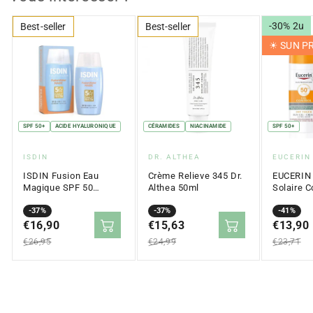
-30% 2u
Best-seller
Best-seller
☀︎ SUN 
SPF 50+
ACIDE HYALURONIQUE
CÉRAMIDES
NIACINAMIDE
SPF 50+
Fournisseur
Fournisseur
Fournis
ISDIN
DR. ALTHEA
EUCERIN
:
:
:
ISDIN Fusion Eau
Crème Relieve 345 Dr.
EUCERIN
Magique SPF 50
Althea 50ml
Solaire C
(50ml)
l'Huile T
Prix
Prix
-37%
Prix
Prix
-37%
SPF 50+ 
Prix
Prix
-41%
en
€16,90
régulier
en
€15,63
régulier
en
€13,90
régulier
solde
solde
solde
€26,95
€24,99
€23,71