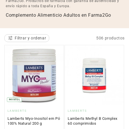
e
Farma2Go. Productos de farmacia con garantía de autenticidad y
envío rápido a toda España y Europa.
c
Complemento Alimenticio Adultos en Farma2Go
c
i
Filtrar y ordenar
506 productos
ó
n
:
INOSITOL
Proveedor:
Proveedor:
LAMBERTS
LAMBERTS
Lamberts Myo-Inositol em Pó
Lamberts Methyl B Complex
100% Natural 200 g
60 comprimidos