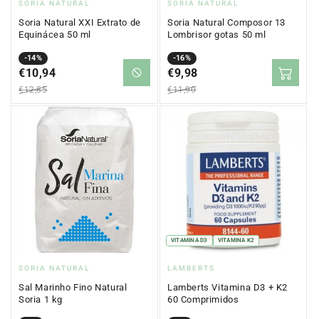
Proveedor:
Proveedor:
SORIA NATURAL
SORIA NATURAL
Soria Natural XXI Extrato de
Soria Natural Composor 13
Equinácea 50 ml
Lombrisor gotas 50 ml
Precio
Precio
-14%
Precio
Precio
-16%
en
€10,94
regular
en
€9,98
regular
oferta
oferta
€12,85
€11,90
VITAMINA D3
VITAMINA K2
Proveedor:
Proveedor:
SORIA NATURAL
LAMBERTS
Sal Marinho Fino Natural
Lamberts Vitamina D3 + K2
Soria 1 kg
60 Comprimidos