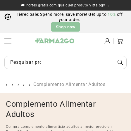
Ir al contenido
🚚 Portes grátis com qualquer produto Vittalogy →
Tiered Sale: Spend more, save more! Get up to
10%
off
your order.
Shop now
Iniciar
Carrito
sesión
Pesquisar produtos, marcas ou categorias…
Complemento Alimentar Adultos
C
Complemento Alimentar
o
Adultos
l
Compra complemento alimenticio adultos al mejor precio en