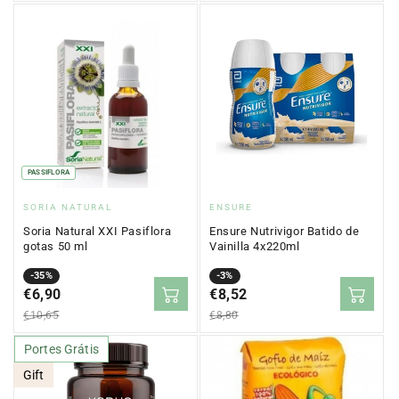
PASSIFLORA
Proveedor:
Proveedor:
SORIA NATURAL
ENSURE
Soria Natural XXI Pasiflora
Ensure Nutrivigor Batido de
gotas 50 ml
Vainilla 4x220ml
Precio
Precio
-35%
Precio
Precio
-3%
en
€6,90
regular
en
€8,52
regular
oferta
oferta
€10,65
€8,80
Portes Grátis
Gift