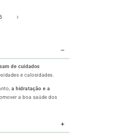
5
isam de cuidados
osidades e calosidades.
anto,
a hidratação e a
promover a boa saúde dos