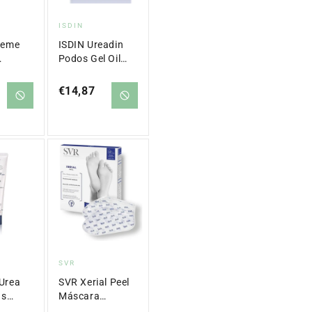
or:
Proveedor:
ISDIN
reme
ISDIN Ureadin
Podos Gel Oil
ra com
Hidratante 75ml
cílico
+ Regalo
Precio
€14,87
Ureadin Lotion
regular
10 100ml
or:
Proveedor:
SVR
Urea
SVR Xerial Peel
us
Máscara
a Pies
Esfoliante para