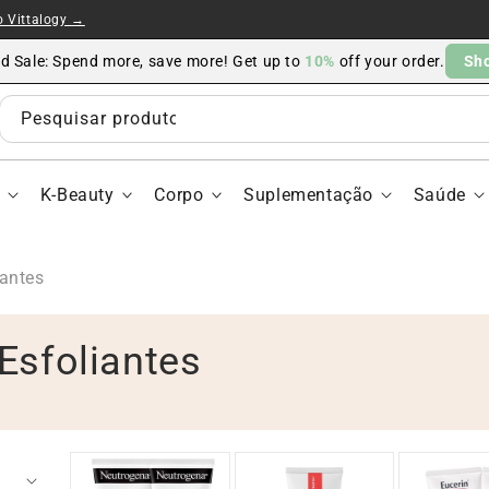
o Vittalogy →
ed Sale: Spend more, save more! Get up to
10%
off your order.
Sh
Pesquisar produtos, marcas ou categorias…
s
K-Beauty
Corpo
Suplementação
Saúde
iantes
Esfoliantes