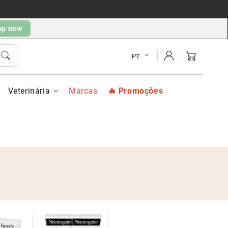
op now
Iniciar
Carrito
PT
sesión
Veterinária
Marcas
Promoções