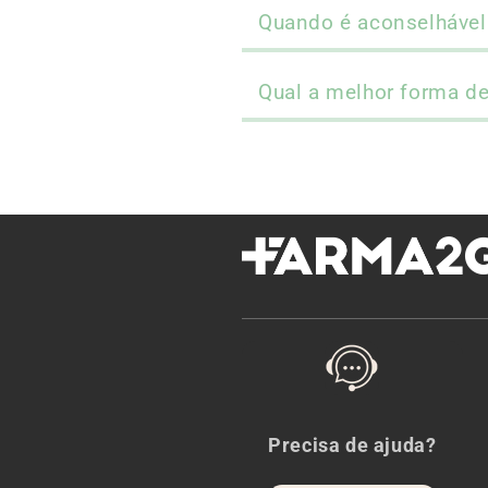
Quando é aconselhável 
Qual a melhor forma de
Precisa de ajuda?