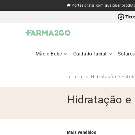
Ir al contenido
🚚 Portes grátis com qualquer produt
Tier
Mãe e Bebé
Cuidado facial
Solare
Hidratação e Esfol
C
Hidratação e 
o
l