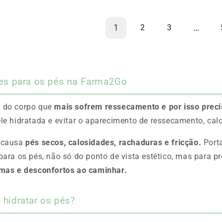
1
…
2
3
tes para os pés na Farma2Go
s do corpo que
mais sofrem ressecamento e por isso prec
le hidratada e evitar o aparecimento de ressecamento, cal
s causa
pés secos, calosidades, rachaduras e fricção.
Port
para os pés, não só do ponto de vista estético, mas para 
emas e desconfortos ao caminhar.
 hidratar os pés?