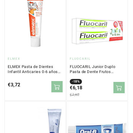
Proveedor:
Proveedor:
ELMEX
FLUOCARIL
ELMEX Pasta de Dientes
FLUOCARIL Junior Duplo
Infantil Anticaries 0-6 años
Pasta de Dente Frutos
50 ml
Vermelhos 2x75ML
Precio
Precio
-18%
Precio
€3,72
en
€6,18
regular
regular
oferta
€7,62