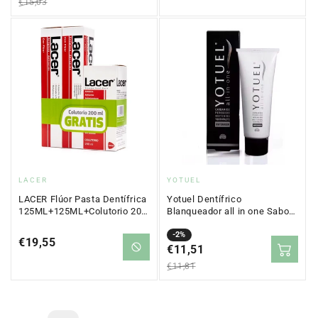
€15,03
Proveedor:
Proveedor:
LACER
YOTUEL
LACER Flúor Pasta Dentífrica
Yotuel Dentífrico
125ML+125ML+Colutorio 200
Blanqueador all in one Sabor
ML GRATIS
Wintergreen 75 ml
Precio
Precio
-2%
Precio
€19,55
en
€11,51
regular
regular
oferta
€11,81