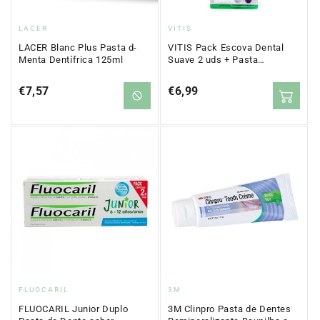
Proveedor:
Proveedor:
LACER
VITIS
LACER Blanc Plus Pasta d-
VITIS Pack Escova Dental
Menta Dentífrica 125ml
Suave 2 uds + Pasta
Clareadora 15ml de BRINDE
Precio
€7,57
Precio
€6,99
regular
regular
Proveedor:
Proveedor:
FLUOCARIL
3M
FLUOCARIL Junior Duplo
3M Clinpro Pasta de Dentes