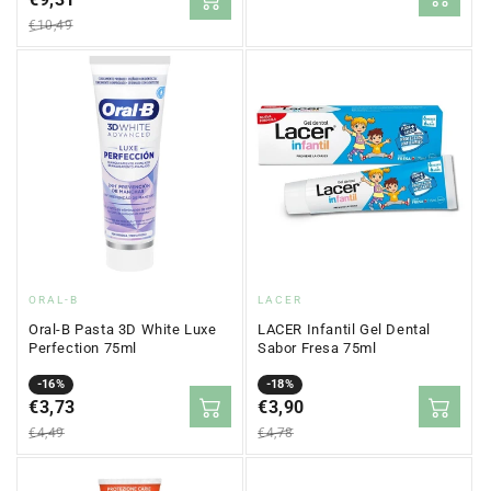
regular
oferta
€10,49
Proveedor:
Proveedor:
ORAL-B
LACER
Oral-B Pasta 3D White Luxe
LACER Infantil Gel Dental
Perfection 75ml
Sabor Fresa 75ml
Precio
Precio
-16%
Precio
Precio
-18%
en
€3,73
regular
en
€3,90
regular
oferta
oferta
€4,49
€4,78