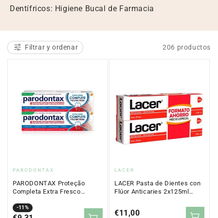
e
Dentífricos: Higiene Bucal de Farmacia
c
c
Filtrar y ordenar
206 productos
i
ó
n
:
Proveedor:
Proveedor:
PARODONTAX
LACER
PARODONTAX Proteção
LACER Pasta de Dientes con
Completa Extra Fresco
Flúor Anticaries 2x125ml
Pacote 2x75ml
FORMATO AHORRO
Precio
Precio
-11%
Precio
€11,00
en
€9,31
regular