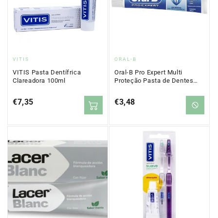
Proveedor:
Proveedor:
VITIS
ORAL-B
VITIS Pasta Dentífrica
Oral-B Pro Expert Multi
Clareadora 100ml
Proteção Pasta de Dentes
75ml+25ml
Precio
€7,35
Precio
€3,48
regular
regular