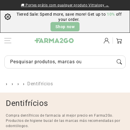
Ir al contenido
🚚 Portes grátis com qualquer produto Vittalogy →
Tiered Sale: Spend more, save more! Get up to
10%
off
your order.
Shop now
Iniciar
Carrito
sesión
Pesquisar produtos, marcas ou categorias…
Dentifrícios
C
Dentifrícios
o
Compra dentífricos de farmacia al mejor precio en Farma2Go.
l
Productos de higiene bucal de las marcas más recomendadas por
odontólogos.