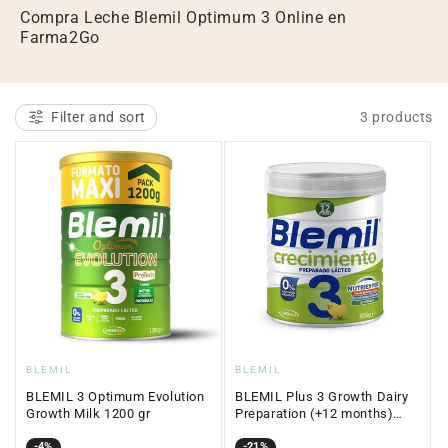
l
Compra Leche Blemil Optimum 3 Online en
Farma2Go
e
c
t
Filter and sort
3 products
i
o
n
:
Vendor:
Vendor:
BLEMIL
BLEMIL
BLEMIL 3 Optimum Evolution
BLEMIL Plus 3 Growth Dairy
Growth Milk 1200 gr
Preparation (+12 months)
800g
Sale
Regular
-4%
Sale
Regular
-21%