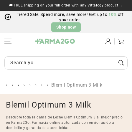
Skip to content
🚚 FREE shipping on your full order with any Vittalogy product →
Tiered Sale: Spend more, save more! Get up to
10%
off
your order.
Shop now
Log
Cart
in
Search your items...
Blemil Optimum 3 Milk
C
Blemil Optimum 3 Milk
o
Descubre toda la gama de Leche Blemil Optimum 3 al mejor precio
l
en Farma2Go. Farmacia online autorizada con envío rápido a
domicilio y garantía de autenticidad.