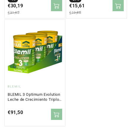
price
€30,19
price
price
€15,61
price
€31,62
€19,88
Vendor:
BLEMIL
BLEMIL 3 Optimum Evolution
Leche de Crecimiento Triplo
3x1200 gr
Regular
€91,50
price