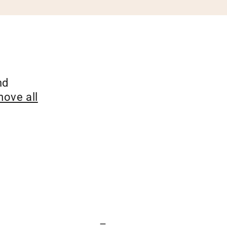
nd
ove all