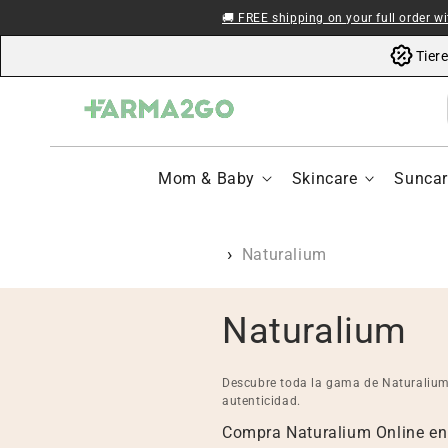
Skip to content
🚚 FREE shipping on your full order w
Tier
Mom & Baby
Skincare
Suncar
Naturalium
C
Naturalium
o
Descubre toda la gama de Naturalium 
autenticidad.
l
Compra Naturalium Online e