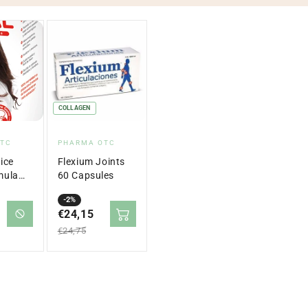
COLLAGEN
Vendor:
OTC
PHARMA OTC
ice
Flexium Joints
mula
60 Capsules
5ML
-2%
€24,15
Sale
Regular
€24,75
price
price