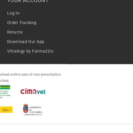
YOUR ACCOUNT
Log In
Order Tracking
Returns
Download Our App
Vittalogy by Farma2Go
rised online sale of non-prescription
cines