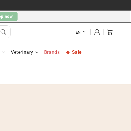
op now
Log
Cart
EN
in
h
Veterinary
Brands
Sale