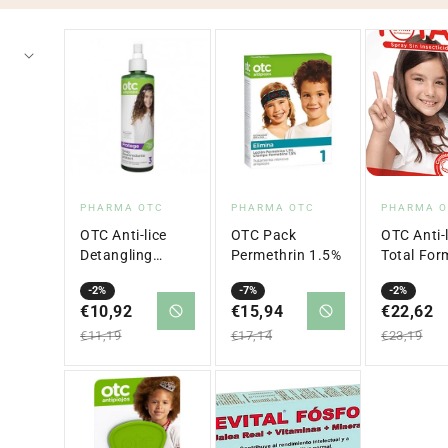
Vendor:
Vendor:
Vendor:
PHARMA OTC
PHARMA OTC
PHARMA 
OTC Anti-lice
OTC Pack
OTC Anti-l
Detangling
Permethrin 1.5%
Total For
Spray 250ML
Spray 12
-2%
-7%
-2%
€10,92
€15,94
€22,62
Sale
Regular
Sale
Regular
Sale
Regular
€11,19
€17,14
€23,19
price
price
price
price
price
price