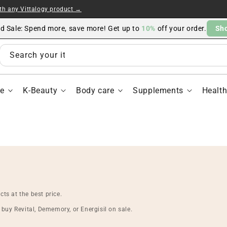
ith any Vittalogy product →
ed Sale: Spend more, save more! Get up to
10%
off your order.
Sh
Search your items...
e
K-Beauty
Body care
Supplements
Healt
ts at the best price.
buy Revital, Dememory, or Energisil on sale.