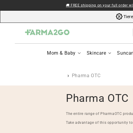
Skip to content
🚚 FREE shipping on your full order w
Tier
Mom & Baby
Skincare
Suncar
Pharma OTC
C
Pharma OTC
o
The entire range of PharmaOTC produc
l
Take advantage of this opportunity to 