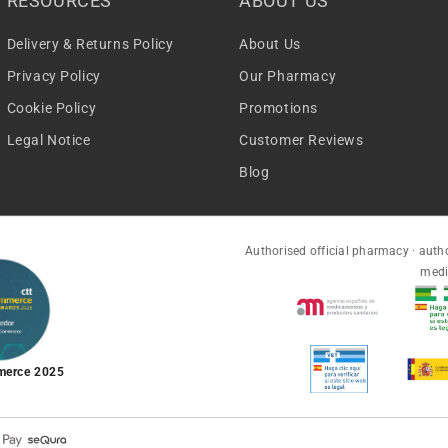
RESOURCES
ABOUT US
Delivery & Returns Policy
About Us
Privacy Policy
Our Pharmacy
Cookie Policy
Promotions
Legal Notice
Customer Reviews
Blog
Authorised official pharmacy · autho
medi
merce 2025