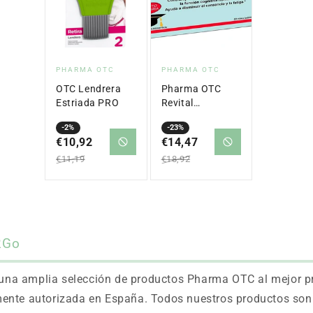
Vendor:
Vendor:
PHARMA OTC
PHARMA OTC
OTC Lendrera
Pharma OTC
Estriada PRO
Revital
Phosphorus 10
-2%
-23%
Ml X 20
€10,92
€14,47
Ampoules
Sale
Regular
Sale
Regular
€11,19
€18,92
price
price
price
price
2Go
na amplia selección de productos Pharma OTC al mejor pre
ente autorizada en España. Todos nuestros productos son 